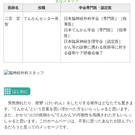
主なスタッフ
医師名
役職
学会専門医・認定医
二宮 宏
てんかんセンター長
日本脳神経外科学会［専門医］［指
智
導医］
日本てんかん学会［専門医］［指導
医］
日本臨床神経生理学会［認定医］
がん等の診療に携わる医師等に対す
る緩和ケア研修会修了
はじめに
突然倒れたり、痙攣（けいれん）をしたりする発作はどなたでも驚きま
す。“てんかん”という言葉を思い浮かべた方もいらっしゃると思います。
また、かかりつけの医師から“てんかん”の可能性を指摘された方もいらっ
しゃると思います。このホームページは、不安に思ったあなたが読んでい
るだろうと思ってのメッセージです。