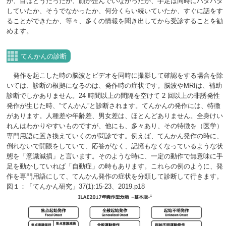
か、目はどうだったか、顔が歪んでいなかったか、手足は同時にバタバタ
していたか、そうでなかったか、何分くらい続いていたか、すぐに話をす
ることができたか、等々、多くの情報を聞き出してから受診することを勧
めます。
てんかんの診断
発作を起こした時の脳波とビデオを同時に撮影して確認をする場合を除
いては、診断の根拠になるのは、発作時の症状です。脳波やMRIは、補助
診断でしかありません。24 時間以上の間隔を空けて 2 回以上の非誘発性
発作が生じた時、“てんかん”と診断されます。てんかんの発作には、特徴
があります。人種差や年齢差、男女差は、ほとんどありません。全身けい
れんはわかりやすいものですが、他にも、多々あり、その特徴を（医学）
専門用語に置き換えていくのが問診です。例えば、てんかん発作の時に、
倒れないで開眼をしていて、応答がなく、記憶もなくなっているような状
態を「意識減損」と言います。そのような時に、一定の動作で無意味に手
足を動かしていれば「自動症」の時もあります。これらの例のように、発
作を専門用語にして、てんかん発作の症状を分類して診断して行きます。
図１：「てんかん研究」37(1):15-23、2019.p18