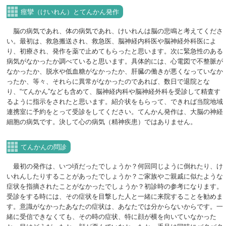
痙攣（けいれん）とてんかん発作
脳の病気であれ、体の病気であれ、けいれんは脳の悲鳴と考えてくださ
い。最初は、救急搬送され、救急医、脳神経内科医や脳神経外科医によ
り、初療され、発作を薬で止めてもらったと思います。次に緊急性のある
病気がなかったか調べていると思います。具体的には、心電図で不整脈が
なかったか、脱水や低血糖がなかったか、肝臓の働きが悪くなっていなか
ったか、等々、それらに異常がなかったのであれば、数日で退院とな
り、“てんかん”なども含めて、脳神経内科や脳神経外科を受診して精査す
るように指示をされたと思います。紹介状をもらって、できれば当院地域
連携室に予約をとって受診をしてください。てんかん発作は、大脳の神経
細胞の病気です。決して心の病気（精神疾患）ではありません。
てんかんの問診
最初の発作は、いつ頃だったでしょうか？何回同じように倒れたり、け
いれんしたりすることがあったでしょうか？ご家族やご親戚に似たような
症状を指摘されたことがなかったでしょうか？初診時の参考になります。
受診をする時には、その症状を目撃した人と一緒に来院することを勧めま
す。意識がなかったあなたの症状は、あなたでは分からないからです。一
緒に受信できなくても、その時の症状、特に顔が横を向いていなかった