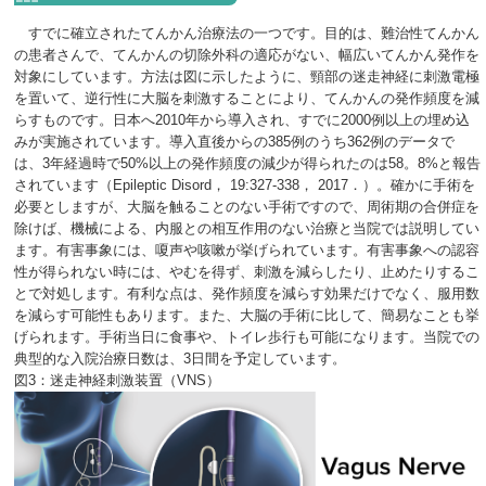
すでに確立されたてんかん治療法の一つです。目的は、難治性てんかん
の患者さんで、てんかんの切除外科の適応がない、幅広いてんかん発作を
対象にしています。方法は図に示したように、頸部の迷走神経に刺激電極
を置いて、逆行性に大脳を刺激することにより、てんかんの発作頻度を減
らすものです。日本へ2010年から導入され、すでに2000例以上の埋め込
みが実施されています。導入直後からの385例のうち362例のデータで
は、3年経過時で50%以上の発作頻度の減少が得られたのは58。8%と報告
されています（Epileptic Disord， 19:327-338， 2017．）。確かに手術を
必要としますが、大脳を触ることのない手術ですので、周術期の合併症を
除けば、機械による、内服との相互作用のない治療と当院では説明してい
ます。有害事象には、嗄声や咳嗽が挙げられています。有害事象への認容
性が得られない時には、やむを得ず、刺激を減らしたり、止めたりするこ
とで対処します。有利な点は、発作頻度を減らす効果だけでなく、服用数
を減らす可能性もあります。また、大脳の手術に比して、簡易なことも挙
げられます。手術当日に食事や、トイレ歩行も可能になります。当院での
典型的な入院治療日数は、3日間を予定しています。
図3：迷走神経刺激装置（VNS）