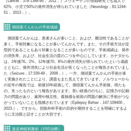
（Lancet．378:1388-95， 2011．）スウェーデンの登録研究でも成人で
62%、小児で50%の発作消失が得られていました（Neurology，81:1244-
51， 2013．）。
側頭葉てんかんの手術成績
側頭葉てんかんは、患者さんが多いこと、および、難治性であることが
多く、手術対象になることが多いてんかんです。また、その手術方法が定
型的であることもあり対象となることが多いものです。手術成績は、発作
の消失率、および、社会生活の質の二つを中心にしています。カナダから
は、2年後76。2%、12年後70。8%の発作消失が得られていたという成績
とともに、発作消失により社会生活が良くなったことが報告されていまし
た（Seizure，17:339-49， 2008．）。一方、側頭葉てんかんの手術が多
く実施されたことにより、課題もまた見えてきています。ノルウェーから
の近年の報告では、術後10年経過して、側頭葉てんかん手術後、得たも
の、失ったものという報告があります。長い経過ののちに、記憶力や記銘
力の問題があり、雇用や独立性、孤独感を術前の問題の解決に手術がつな
がっていないことも指摘されています（Epilepsy Behav．147:109400，
2023.）。ですから、切除外科手術の目的や期待することを明確にするよ
うに主治医と話すことが大切です。
迷走神経刺激術（VNS治療）