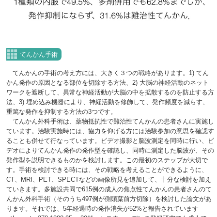
てんかん手術
てんかんの手術の考え方には、大きく３つの戦略があります。1) てん
かん発作の原因となる部位を切除する方法、2) 大脳の神経活動のネット
ワークを遮断して、異常な神経活動が大脳の中を拡散するのを防止する方
法、3) 埋め込み機器により、神経活動を修飾して、発作頻度を減らす、
重篤な発作を抑制する方法の3つです。
てんかん外科手術は、薬物抵抗性で難治性てんかんの患者さんに実施し
ています。治験実施時には、協力を仰げる方には治験参加の意思を確認す
ることも併せて行なっています。ビデオ撮影と脳波測定を同時に行い、ビ
デオによりてんかん発作の発作型を確認し、同時に測定した脳波が、その
発作型を説明できるものかを検討します。この最初のステップが大切で
す。手術を検討できる時には、その戦略を考えることができるように、
CT、MRI、PET、SPECTなどの画像所見を追加して、十分な検討を加え
ていきます。多施設共同で615例の成人の焦点性てんかんの患者さんのて
んかん外科手術（そのうち497例が側頭葉前方切除）を検討した論文があ
ります。それでは、5年経過時の発作消失が52%と報告されています