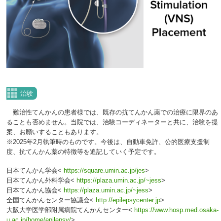
治験
難治性てんかんの患者様では、既存の抗てんかん薬での治療に限界のあ
ることも否めません。当院では、治験コーディネーターと共に、治験を提
案、お願いすることもあります。
※2025年2月執筆時のものです。今後は、自動車免許、公的医療支援制
度、抗てんかん薬の特徴等を追記していく予定です。
日本てんかん学会<
https://square.umin.ac.jp/jes
>
日本てんかん外科学会<
https://plaza.umin.ac.jp/~jess
>
日本てんかん協会<
https://plaza.umin.ac.jp/~jess
>
全国てんかんセンター協議会<
http://epilepsycenter.jp
>
大阪大学医学部附属病院てんかんセンター<
https://www.hosp.med.osaka-
u.ac.jp/home/epilepsy/
>