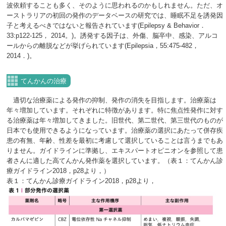
波依頼することも多く、そのように思われるのかもしれません。ただ、オ
ーストラリアの初回の発作のデータベースの研究では、睡眠不足を誘発因
子と考えるべきではないと報告されています(Epilepsy & Behavior．
33:p122-125， 2014。)。誘発する因子は、外傷、脳卒中、感染、アルコ
ールからの離脱などが挙げられています(Epilepsia，55:475-482，
2014．)。
てんかんの治療
適切な治療薬による発作の抑制、発作の消失を目指します。治療薬は
年々増加しています。それぞれに特徴があります。特に焦点性発作に対す
る治療薬は年々増加してきました。旧世代、第二世代、第三世代のものが
日本でも使用できるようになっています。治療薬の選択にあたって併存疾
患の有無、年齢、性差を最初に考慮して選択していることは言うまでもあ
りません。ガイドラインに準拠し、エキスパートオピニオンを参照して患
者さんに適した高てんかん発作薬を選択しています。（表１：てんかん診
療ガイドライン2018，p28より，）
表１：てんかん診療ガイドライン2018，p28より，