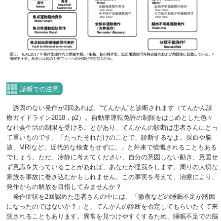
診断での注意
誘因のない発作が2回あれば、“てんかん”と診断されます（てんかん診
療ガイドライン2018，p2）。自動車運転免許の制限をはじめとした色々
な社会生活の制限を受けることがあり、てんかんの診断は患者さんにとっ
て重いものです。「たったそれだけのことで、診断するなよ。採血や脳
波、MRIなど、近代的な検査もせずに。」と外来で憤慨されることもある
でしょう。ただ、冷静に考えてください、自分の意図しない動き、意図せ
ず意識を失っていることがあれば、あなたが怪我をします。周りの大切な
家族を事故に巻き込むかもしれません。この事実を考えて、治療により、
発作からの解放を目指してみませんか？
発作症状を2回認めた患者さんの中には、「徹夜などの睡眠不足が誘因
になったのではないか？」と、てんかんの診断を否定してもらいたくて来
院されることもあります。異常を見つけやすくするため、睡眠不足での脳