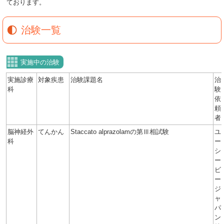
ております。
治験一覧
実施中の治験
実施診療
対象疾患
治験課題名
治
科
験
依
頼
者
脳神経外
てんかん
Staccato alprazolamの第Ⅲ相試験
ユ
科
ー
シ
ー
ビ
ー
ジ
ャ
パ
ン