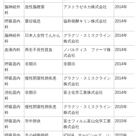
脳神経外
急性脳梗塞
アストラゼネカ株式会社
2014年
科
呼吸器内
重症喘息
協和発酵キリン株式会社
2014年
科
脳神経外
日本人女性てんかん
グラクソ・スミスクライン
2014年
科
株式会社
血液内科
再生不良性貧血
ノバルティス ファーマ株
2014年
式会社
呼吸器内
非開示
非開示
2014年
科
呼吸器内
慢性閉塞性肺疾患
グラクソ・スミスクライン
2014年
科
株式会社
消化器内
非開示
富士化学工業株式会社
2014年
科
呼吸器内
慢性閉塞性肺疾患
グラクソ・スミスクライン
2015年
科
株式会社
呼吸器内
市中肺炎
富士フィルム富山化学工業
2015年
科
株式会社
呼吸器内
非小細胞肺癌
IQVIA サービシーズ ジ
2015年