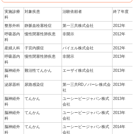
実施診療
対象疾患
治験依頼者
終了年度
科
整形外科
静脈血栓塞栓症
第一三共株式会社
2012年
呼吸器内
慢性閉塞性肺疾患
非開示
2012年
科
産婦人科
子宮内膜症
バイエル株式会社
2012年
呼吸器内
慢性閉塞性肺疾患
非開示
2013年
科
脳神経外
難治性てんかん
エーザイ株式会社
2013年
科
泌尿器科
尿路感染症
第一三共RDノバーレ株式会
2013年
社
脳神経外
てんかん
ユーシービージャパン株式
2013年
科
会社
脳神経外
てんかん
ユーシービージャパン株式
2013年
科
会社
脳神経外
てんかん
ユーシービージャパン株式
2014年
科
会社