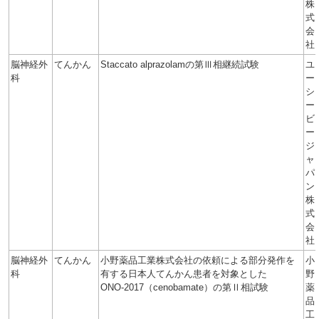
株
式
会
社
脳神経外
てんかん
Staccato alprazolamの第Ⅲ相継続試験
ユ
科
ー
シ
ー
ビ
ー
ジ
ャ
パ
ン
株
式
会
社
脳神経外
てんかん
小野薬品工業株式会社の依頼による部分発作を
小
科
有する日本人てんかん患者を対象とした
野
ONO-2017（cenobamate）の第Ⅱ相試験
薬
品
工