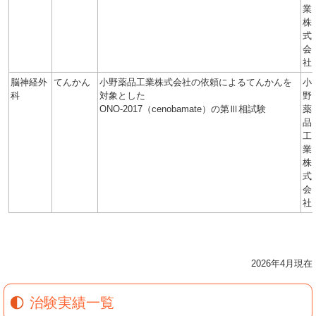
業
株
式
会
社
脳神経外
てんかん
小野薬品工業株式会社の依頼によるてんかんを
小
科
対象とした
野
ONO-2017（cenobamate）の第Ⅲ相試験
薬
品
工
業
株
式
会
社
2026年4月現在
治験実績一覧