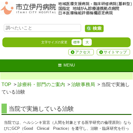
文字サイズの変更
標準
大
アクセス
サイトマップ
MENU
TOP
>
診療科・部門のご案内
>
治験事務局
> 当院で実施し
ている治験
当院で実施している治験
当院では、ヘルシンキ宣言（人間を対象とする医学研究の倫理原則）なら
びにGCP（Good Clinical Practice）を遵守し、治験・臨床研究を行っ