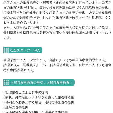
患者さまへの栄養指導や入院患者さまの栄養管理を行っています。患者さ
まの栄養状態を評価し、最適な栄養管理計画に基づく入院治療食の提供、
治療上特別対応の食事が必要な患者さまへの食事の提供、必要な栄養量確
保のための栄養剤等を提供しながら栄養状態を改善させて早期退院、ＱＯ
Ｌ向上に努めております。
また、入院ならびに外来患者さまで食事療法の必要な疾患に対して集団、
個別指導や小型呼気ガス分析装置を用いた安静時代謝の計測も行っており
ます。
担当スタッフ：24人
管理栄養士７人 栄養士１人 合計８人（うち糖尿病療養指導士３人）
調理師８人 調理員７人 パート調理補助員７名 合計２２人（うち給食
特殊専門調理師３人）
入院時食事療養の基準：入院時食事療養Ⅰ
○管理栄養士による食事の提供
○病状、身体活動レベル等を考慮した栄養補給量
○特別食を必要とする場合、適切な特別食の提供
○適時の食事提供
○保温保冷配膳車を利用した適温の食事提供