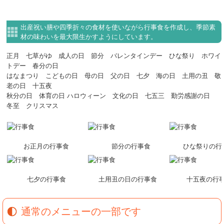
出産祝い膳や四季折々の食材を使いながら行事食を作成し、季節素
材の味わいを最大限生かすようにしています。
正月 七草がゆ 成人の日 節分 バレンタインデー ひな祭り ホワイ
トデー 春分の日
はなまつり こどもの日 母の日 父の日 七夕 海の日 土用の丑 敬
老の日 十五夜
秋分の日 体育の日 ハロウィーン 文化の日 七五三 勤労感謝の日
冬至 クリスマス
お正月の行事食
節分の行事食
ひな祭りの行
七夕の行事食
土用丑の日の行事食
十五夜の行
通常のメニューの一部です