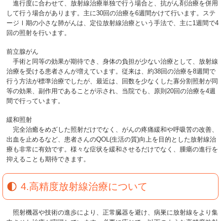
進行度に合わせて、放射線治療単独で行う場合と、抗がん剤治療を併用
して行う場合があります。主に30回の治療を6週間かけて行います。ステ
ージⅠ期の小さな肺がんは、定位放射線治療という手法で、主に1週間で4
回の照射を行います。
前立腺がん
手術と同等の効果が期待でき、身体の負担が少ない治療として、放射線
治療を受ける患者さんが増えています。従来は、約38回の治療を8週間で
行う方法が標準治療でしたが、最近は、回数を少なくした寡分割照射が同
等の効果、副作用であることが示され、当院でも、原則20回の治療を4週
間で行っています。
緩和照射
完全治癒をめざした照射だけでなく、がんの疼痛緩和や呼吸苦の改善、
出血を止めるなど、患者さんのQOL(生活の質)向上を目的とした放射線治
療も非常に有効です。様々な症状を緩和させるだけでなく、腫瘍の進行を
抑えることも期待できます。
4.高精度放射線治療について
照射機器や技術の進歩により、正常臓器を避け、病巣に放射線をより集