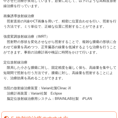
中させた治療が実現しています。必要に応じて、以下のような高精度放射
線治療を行っています。
画像誘導放射線治療
照射直前のX線やCT画像を用いて、精密に位置合わせを行い、照射を行
う方法です。ミリ単位で、正確な位置に照射することができます。
強度変調放射線治療（IMRT）
照射野の形状を変化させながら照射することで、複雑な腫瘍の形状に合
わせて線量を高めつつ、正常臓器の線量を低減するような治療を行うこと
ができます。事前の治療計画や検証に時間をかけて行います。
定位放射線治療
限局した小さな腫瘍に対し、固定精度を厳しく保ち、高線量を集中して
短期間で照射を行う方法です。腫瘍に対し、高線量を照射することによ
り、治療効果を高めることができます。
当院の放射線治療装置：Varian社製Clinac iX
治療計画装置：Varian社製 Eclipse
脳定位放射線治療用システム：BRAINLAB社製 iPLAN