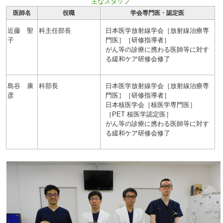
主なスタッフ
医師名
役職
学会専門医・認定医
近藤 聖
科主任部長
日本医学放射線学会［放射線治療専
子
門医］［研修指導者］
がん等の診療に携わる医師等に対す
る緩和ケア研修会修了
島谷 康
科部長
日本医学放射線学会［放射線治療専
彦
門医］［研修指導者］
日本核医学会［核医学専門医］
［PET 核医学認定医］
がん等の診療に携わる医師等に対す
る緩和ケア研修会修了