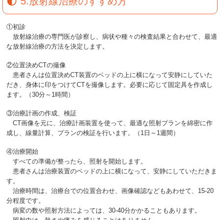
5.放射線治療のすすめ方
①初診
放射線治療の専門医が診察し、病状や種々の検査結果と合わせて、最適
な放射線治療の方法を決定します。
②位置決めCTの撮像
患者さんは位置決めCT装置のベッドの上に横になって安静にしていた
だき、身体に印をつけてCTを撮像します。必要に応じて固定具を作成し
ます。（30分～1時間）
③治療計画の作成、検証
CT画像を元に、治療計画装置を使って、最適な照射プランを綿密に作
成し、線量計算、プランの検証を行います。（1日～1週間）
④治療開始
すべての準備が整ったら、照射を開始します。
患者さんは治療装置のベッドの上に横になって、安静にしていただきま
す。
治療時間は、治療台での位置合わせ、画像確認などもあわせて、15-20
分程度です。
病変の数や照射方法によっては、30-40分かかることもあります。