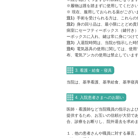
※履物は踵を踏まずに使用してくださ
※ 現在、服用しておられる薬がござい
注1）
手術を受けられる方は、これらの
注2）
身の回り品は、最小限にとどめ貴
病室にセーフティーボックス（鍵付き
ーボックスに入れ、鍵は常に身につけ
注3）
入退院時間は、当院が指示した時
注4）
電気器具の使用に関しては、使用
布、電気アンカの使用は禁止していま
3. 看護・給食・寝具
当院は、基準看護、基準給食、基準寝
4. 入院患者さまへのお願い
医師・看護師など当院職員の指示およ
提供するため、お互いの信頼が大切で
合、診療をお断りし、院外退去を求め
１．他の患者さんや職員に対する暴言