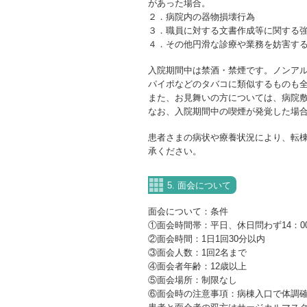
があった場合。
２．病院内の器物損壊行為
３．職員に対する文書作成等に関する
４．その他円滑な診療や業務を妨害す
入院期間中は禁酒・禁煙です。ノンア
パイポなどのタバコに類似するものも
また、お見舞いの方については、病院
なお、入院期間中の喫煙が発覚した場
患者さまの病状や療養状況により、転
承ください。
5. 面会について
面会について：条件
①面会時間帯：平日、休日問わず
14
：
0
②面会時間：1日
1
回
30
分以内
③面会人数：
1
回
2
名まで
④面会者年齢：
12
歳以上
⑤面会場所：制限なし
⑥面会時の注意事項：病棟入口で体調