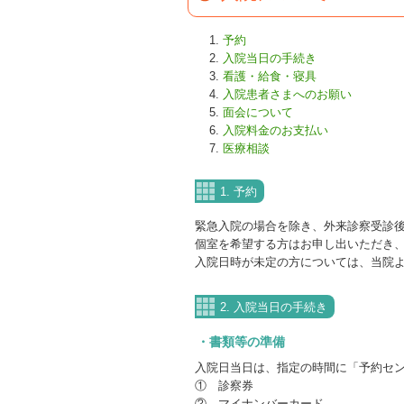
予約
入院当日の手続き
看護・給食・寝具
入院患者さまへのお願い
面会について
入院料金のお支払い
医療相談
1. 予約
緊急入院の場合を除き、外来診察受診
個室を希望する方はお申し出いただき
入院日時が未定の方については、当院
2. 入院当日の手続き
・書類等の準備
入院日当日は、指定の時間に「予約セ
① 診察券
② マイナンバーカード