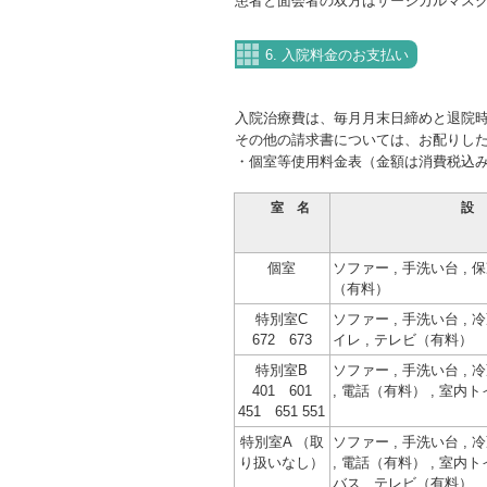
患者と面会者の双方はサージカルマス
6. 入院料金のお支払い
入院治療費は、毎月月末日締めと退院
その他の請求書については、お配りし
・個室等使用料金表（金額は消費税込
室 名
設
個室
ソファー , 手洗い台 , 
（有料）
特別室C
ソファー , 手洗い台 , 
672 673
イレ , テレビ（有料）
特別室B
ソファー , 手洗い台 , 
401 601
, 電話（有料） , 室内
451 651 551
特別室A （取
ソファー , 手洗い台 , 
り扱いなし）
, 電話（有料） , 室内トイ
バス , テレビ（有料）