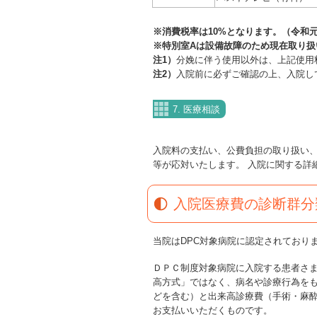
※消費税率は10%となります。（令和元
※特別室Aは設備故障のため現在取り扱
注1）
分娩に伴う使用以外は、上記使用
注2）
入院前に必ずご確認の上、入院し
7. 医療相談
入院料の支払い、公費負担の取り扱い
等が応対いたします。 入院に関する詳
入院医療費の診断群分
当院はDPC対象病院に認定されており
ＤＰＣ制度対象病院に入院する患者さ
高方式」ではなく、病名や診療行為を
どを含む）と出来高診療費（手術・麻酔
お支払いいただくものです。