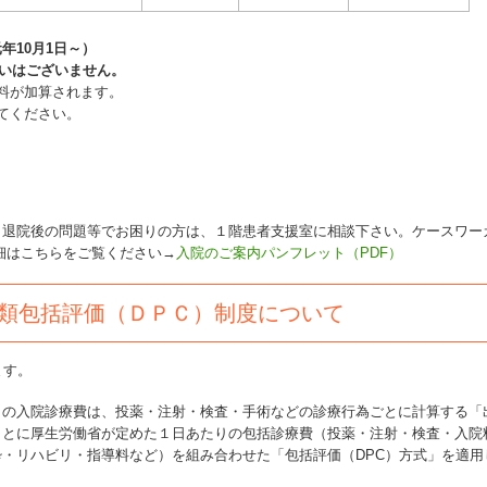
年10月1日～）
いはございません。
料が加算されます。
てください。
、退院後の問題等でお困りの方は、１階患者支援室に相談下さい。ケースワー
細はこちらをご覧ください→
入院のご案内パンフレット（PDF）
類包括評価（ＤＰＣ）制度について
ます。
まの入院診療費は、投薬・注射・検査・手術などの診療行為ごとに計算する「
もとに厚生労働省が定めた１日あたりの包括診療費（投薬・注射・検査・入院
・リハビリ・指導料など）を組み合わせた「包括評価（DPC）方式」を適用