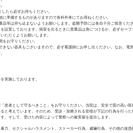
い。
ましたら必ずお持ちください。
他に準備するものがありますので各科外来にてお尋ねください。
重品等は持ち込まないようお願いします。盗難予防には各自十分ご留意くだ
）を設置しております。病室を出るときに貴重品は身につけるか、必ずセーフ
ていただくようお願いします。
間をお守りください。
できない器具もございますので、必ず看護師にお申し出ください。なお、電
す。
具を実施しております。
び「患者として守るべきこと」をお守りください。当院は、安全で質の高い医
あると考えています。そのため、受診・加療される皆様が下記の行為を行った
ます。そして、受けた内容によって警察への被害届を提出します。
、暴力、セクシャルハラスメント、ストーカー行為、威嚇行為、その他の迷惑