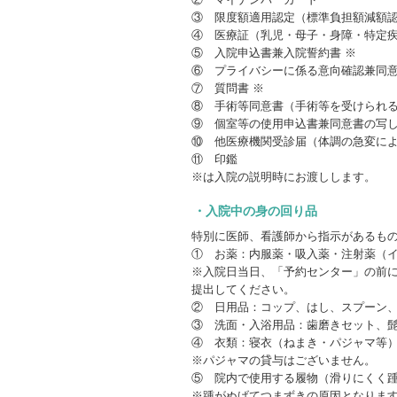
③ 限度額適用認定（標準負担額減額
④ 医療証（乳児・母子・身障・特定
⑤ 入院申込書兼入院誓約書 ※
⑥ プライバシーに係る意向確認兼同意
⑦ 質問書 ※
⑧ 手術等同意書（手術等を受けられ
⑨ 個室等の使用申込書兼同意書の写
⑩ 他医療機関受診届（体調の急変に
⑪ 印鑑
※は入院の説明時にお渡しします。
・入院中の身の回り品
特別に医師、看護師から指示があるも
① お薬：内服薬・吸入薬・注射薬（
※入院日当日、「予約センター」の前
提出してください。
② 日用品：コップ、はし、スプーン
③ 洗面・入浴用品：歯磨きセット、
④ 衣類：寝衣（ねまき・パジャマ等
※パジャマの貸与はございません。
⑤ 院内で使用する履物（滑りにくく
※踵がぬげてつまずきの原因となりま