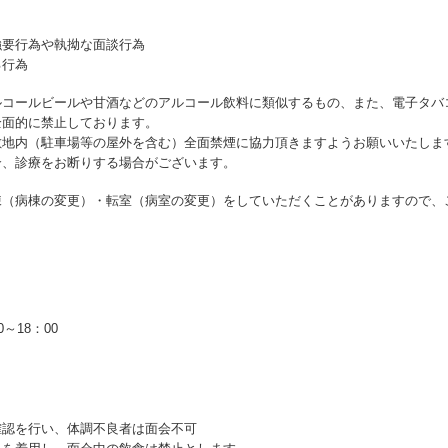
強要行為や執拗な面談行為
る行為
ルコールビールや甘酒などのアルコール飲料に類似するもの、また、電子タバ
全面的に禁止しております。
敷地内（駐車場等の屋外を含む）全面禁煙に協力頂きますようお願いいたしま
合、診療をお断りする場合がございます。
棟（病棟の変更）・転室（病室の変更）をしていただくことがありますので、
0
～
18
：
00
確認を行い、体調不良者は面会不可