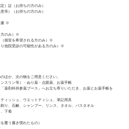
認定）証（お持ちの方のみ）
疾患等）（お持ちの方のみ）
書 ※
る方のみ）※
し（個室を希望される方のみ）※
より他院受診の可能性がある方のみ）※
ののほか、次の物をご用意ください。
インスリン等）・ぬり薬・点眼薬、お薬手帳
に「薬剤科持参薬ブース」へお立ち寄りいただき、お薬とお薬手帳を
、ティッシュ、ウエットティシュ、筆記用具
髭剃り、石鹸、シャンプー、リンス、タオル、バスタオル
）、下着
踵を覆う履き慣れたもの）
す。