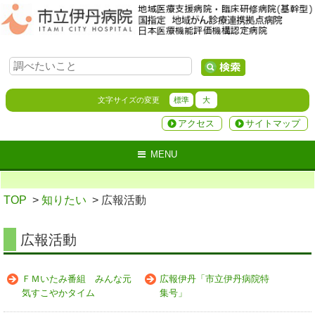
文字サイズの変更
標準
大
アクセス
サイトマップ
MENU
TOP
>
知りたい
> 広報活動
広報活動
ＦＭいたみ番組 みんな元
広報伊丹「市立伊丹病院特
気すこやかタイム
集号」