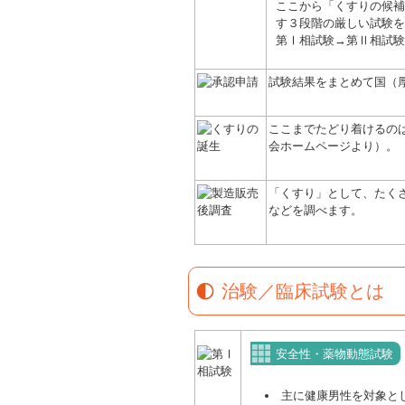
ここから「くすりの候補
す３段階の厳しい試験を
第Ⅰ相試験→第Ⅱ相試験
試験結果をまとめて国（
ここまでたどり着けるのは
会ホームページより）。
「くすり」として、たく
などを調べます。
治験／臨床試験とは
安全性・薬物動態試験
主に健康男性を対象と