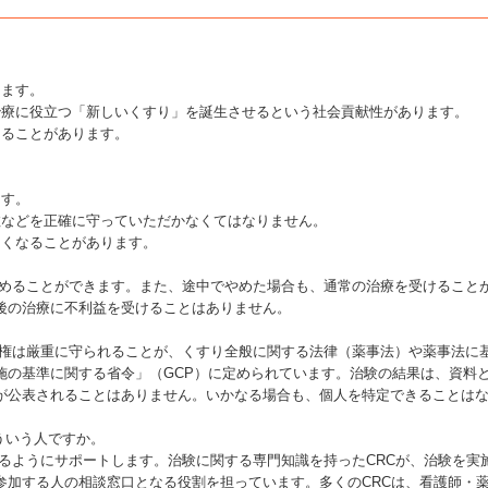
ります。
治療に役立つ「新しいくすり」を誕生させるという社会貢献性があります。
なることがあります。
ます。
数などを正確に守っていただかなくてはなりません。
多くなることがあります。
やめることができます。また、途中でやめた場合も、通常の治療を受けること
後の治療に不利益を受けることはありません。
人権は厳重に守られることが、くすり全般に関する法律（薬事法）や薬事法に
施の基準に関する省令」（GCP）に定められています。治験の結果は、資料
が公表されることはありません。いかなる場合も、個人を特定できることは
ういう人ですか。
るようにサポートします。治験に関する専門知識を持ったCRCが、治験を実
参加する人の相談窓口となる役割を担っています。多くのCRCは、看護師・