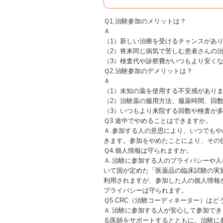
Ｑ1.治験参加のメリットは？
Ａ
（1）新しい治療を受けるチャンスがあ
（2）将来同じ病気で苦しむ患者さんの
（3）検査代や診察費がいつもより安く
Ｑ2.治験参加のデメリットは？
Ａ
（1）未知の薬を使用する不安感があり
（2）治験薬の服用方法、服薬時間、回
（3）いつもより来院する回数や検査が
Ｑ3.途中でやめることはできますか。
Ａ.参加する人の意思により、いつでも
きます。参加をやめたことにより、その
Ｑ4.個人情報は守られますか。
Ａ.治験に参加する人のプライバシーや
いて国が定めた「医薬品の臨床試験の実
利用されますが、参加した人の個人情報
プライバシーは守られます。
Ｑ5.CRC（治験コーディネーター）はど
Ａ.治験に参加する人が安心して参加でき
る医師をサポートするとともに、治験に