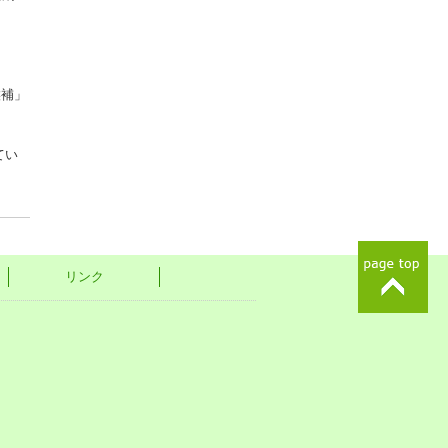
候補」
てい
リンク