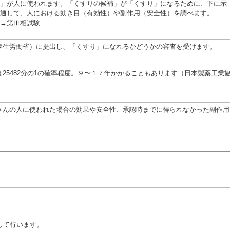
」が人に使われます。「くすりの候補」が「くすり」になるために、下に示
通して、人における効き目（有効性）や副作用（安全性）を調べます。
→第Ⅲ相試験
厚生労働省）に提出し、「くすり」になれるかどうかの審査を受けます。
25482分の1の確率程度。９〜１７年かかることもあります（日本製薬工業
さんの人に使われた場合の効果や安全性、承認時までに得られなかった副作用
して行います。