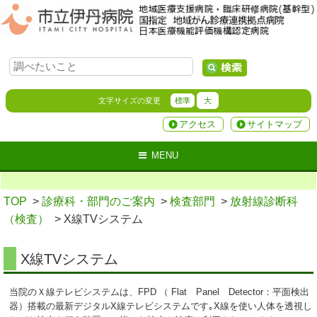
文字サイズの変更
標準
大
アクセス
サイトマップ
MENU
TOP
>
診療科・部門のご案内
>
検査部門
>
放射線診断科
（検査）
> X線TVシステム
X線TVシステム
当院のＸ線テレビシステムは、FPD （ Flat Panel Detector：平面検出
器）搭載の最新デジタルX線テレビシステムです｡X線を使い人体を透視し