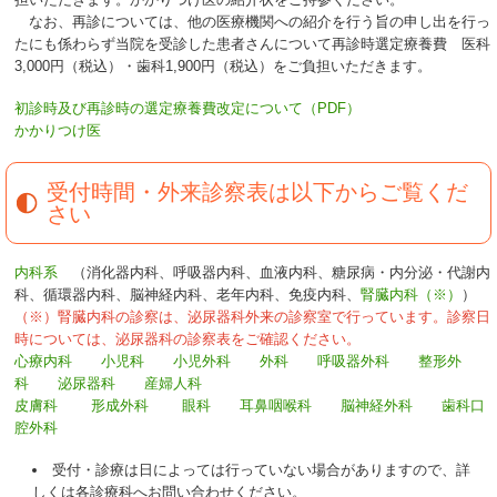
なお、再診については、他の医療機関への紹介を行う旨の申し出を行っ
たにも係わらず当院を受診した患者さんについて再診時選定療養費 医科
3,000円（税込）・歯科1,900円（税込）をご負担いただきます。
初診時及び再診時の選定療養費改定について（PDF）
かかりつけ医
受付時間・外来診察表は以下からご覧くだ
さい
内科系
（消化器内科、呼吸器内科、血液内科、糖尿病・内分泌・代謝内
科、循環器内科、脳神経内科、老年内科、免疫内科、
腎臓内科（※）
）
（※）腎臓内科の診察は、泌尿器科外来の診察室で行っています。診察日
時については、泌尿器科の診察表をご確認ください。
心療内科
小児科
小児外科
外科
呼吸器外科
整形外
科
泌尿器科
産婦人科
皮膚科
形成外科
眼科
耳鼻咽喉科
脳神経外科
歯科口
腔外科
受付・診療は日によっては行っていない場合がありますので、詳
しくは各診療科へお問い合わせください。