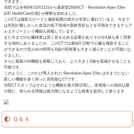
できます。
当院では令和6年10月21日から最新型256列CT・Revolution Apex Elite
(GE HealthCare社製) が稼動を始めました。
このCTは撮影スピードと撮影範囲の両方が非常に優れている上、今まで
は判別が難しかった血流の低下領域や新鮮骨折などを可視化できるデュア
ルエナジーという機能も搭載しています。
また今までの心臓検査は長く息を止める必要がありその分X線も多く照射
する傾向にありましたが、このCTでは最短0.23秒で心臓を撮影すること
ができるので息止めの時間もX線の照射量も大きく減らすことが可能にな
りました。
さらに最新のAI機能も搭載しており、より大きくX線を低減させることも
可能です。
このように、このたび導入された Revolution Apex Elite は今までにない
新しい機能を多く持った高性能なCTです。
当院CTスタッフはそのような機能を最大限活用し、患者様への負担は最
小限に、得られる情報は最大限になるような検査を提供して参ります
Ｑ＆Ａ