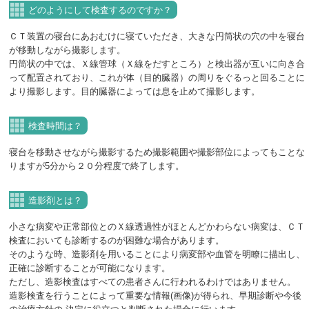
どのようにして検査するのですか？
ＣＴ装置の寝台にあおむけに寝ていただき、大きな円筒状の穴の中を寝台
が移動しながら撮影します。
円筒状の中では、Ｘ線管球（Ｘ線をだすところ）と検出器が互いに向き合
って配置されており、これが体（目的臓器）の周りをぐるっと回ることに
より撮影します。目的臓器によっては息を止めて撮影します。
検査時間は？
寝台を移動させながら撮影するため撮影範囲や撮影部位によってもことな
りますが5分から２０分程度で終了します。
造影剤とは？
小さな病変や正常部位とのＸ線透過性がほとんどかわらない病変は、ＣＴ
検査においても診断するのが困難な場合があります。
そのような時、造影剤を用いることにより病変部や血管を明瞭に描出し、
正確に診断することが可能になります。
ただし、造影検査はすべての患者さんに行われるわけではありません。
造影検査を行うことによって重要な情報(画像)が得られ、早期診断や今後