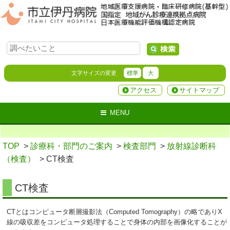
文字サイズの変更
標準
大
アクセス
サイトマップ
MENU
TOP
>
診療科・部門のご案内
>
検査部門
>
放射線診断科
（検査）
> CT検査
CT検査
CTとはコンピュータ断層撮影法（Computed Tomography）の略でありX
線の吸収差をコンピュータ処理することで身体の内部を画像化することが