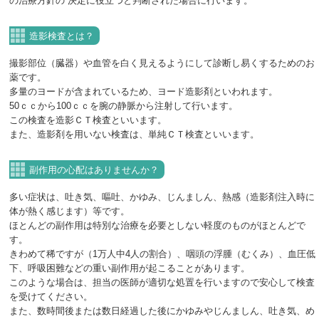
の治療方針の 決定に役立つと判断された場合に行います。
造影検査とは？
撮影部位（臓器）や血管を白く見えるようにして診断し易くするためのお
薬です。
多量のヨードが含まれているため、ヨード造影剤といわれます。
50ｃｃから100ｃｃを腕の静脈から注射して行います。
この検査を造影ＣＴ検査といいます。
また、造影剤を用いない検査は、単純ＣＴ検査といいます。
副作用の心配はありませんか？
多い症状は、吐き気、嘔吐、かゆみ、じんましん、熱感（造影剤注入時に
体が熱く感じます）等です。
ほとんどの副作用は特別な治療を必要としない軽度のものがほとんどで
す。
きわめて稀ですが（1万人中4人の割合）、咽頭の浮腫（むくみ）、血圧低
下、呼吸困難などの重い副作用が起こることがあります。
このような場合は、担当の医師が適切な処置を行いますので安心して検査
を受けてください。
また、数時間後または数日経過した後にかゆみやじんましん、吐き気、め