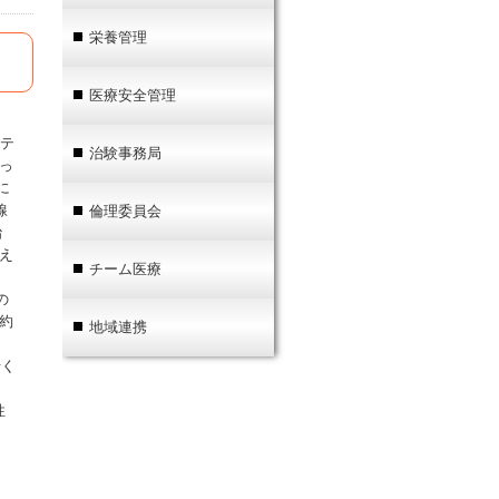
栄養管理
医療安全管理
ーテ
治験事務局
っ
に
線
倫理委員会
治
え
チーム医療
の
約
地域連携
せく
性