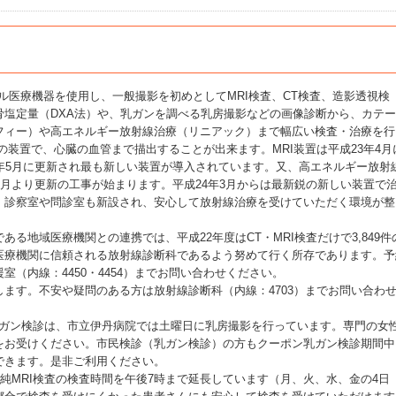
ル医療機器を使用し、一般撮影を初めとしてMRI検査、CT検査、造影透視検
骨塩定量（DXA法）や、乳ガンを調べる乳房撮影などの画像診断から、カテ
フィー）や高エネルギー放射線治療（リニアック）まで幅広い検査・治療を行
の装置で、心臓の血管まで描出することが出来ます。MRI装置は平成23年4月
3年5月に更新され最も新しい装置が導入されています。又、高エネルギー放射
9月より更新の工事が始まります。平成24年3月からは最新鋭の新しい装置で
。診察室や問診室も新設され、安心して放射線治療を受けていただく環境が整
る地域医療機関との連携では、平成22年度はCT・MRI検査だけで3,849件
医療機関に信頼される放射線診断科であるよう努めて行く所存であります。予
（内線：4450・4454）までお問い合わせください。
ます。不安や疑問のある方は放射線診断科（内線：4703）までお問い合わ
乳ガン検診は、市立伊丹病院では土曜日に乳房撮影を行っています。専門の女
をお受けください。市民検診（乳ガン検診）の方もクーポン乳ガン検診期間中
できます。是非ご利用ください。
と単純MRI検査の検査時間を午後7時まで延長しています（月、火、水、金の4日