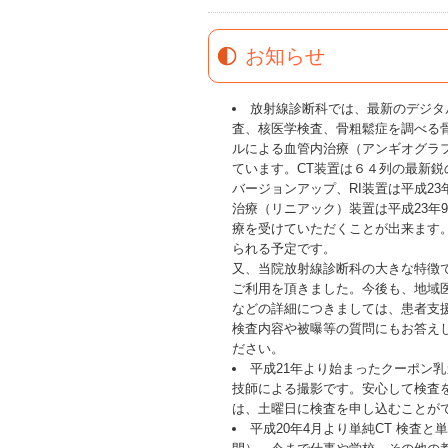
お知らせ
放射線診断科では、最新のデジタ
査、核医学検査、骨粗鬆症を調べる
ルによる血管内治療（アンギオグラ
ています。CT装置は６４列の最新鋭
バージョンアップ、RI装置は平成2
治療（リニアック）装置は平成23年
療を受けていただくことが出来ます
られる予定です。
又、当院放射線診断科の大きな特徴であ
ご利用を頂きました。今後も、地域
などの詳細につきましては、患者支援室
検査内容や被曝等の質問にもお答えし
ださい。
平成21年より始まったクーポン
技師による撮影です。安心して検査
は、土曜日に検査を申し込むことが
平成20年4月より単純CT 検査