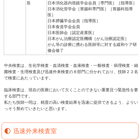
長
日本消化器内視鏡学会会員［専門医］［指導医］
日本消化管学会［胃腸科専門医］［胃腸科指導
医］
日本膵臓学会会員［指導医］
日本食道学会会員
日本医師会［認定産業医］
日本がん治療認定医機構［がん治療認定医］
がん等の診療に携わる医師等に対する緩和ケア研
修会修了
中央検査は、生化学検査・血清検査・血液検査・一般検査・病理検査・細
菌検査・生理検査及び迅速外来検査の８部門に分かれており、技師２２名
で検査にあたっています。
臨床検査は、現在の医療において欠くことのできない重要且つ緊急性を要
する部門です。
私たち技師一同は、精度の高い検査結果を迅速に提供できるよう、よりい
っそう努めていきたいと思います。
迅速外来検査室