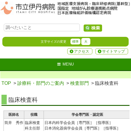
文字サイズの変更
標準
大
アクセス
サイトマップ
MENU
TOP
>
診療科・部門のご案内
>
検査部門
> 臨床検査科
臨床検査科
医師名
役職
学会専門医・認定医
筒井 秀作
臨床検査
日本内科学会会員［専門医］［指導医］
科主任部
日本消化器病学会会員［専門医］［指導医］