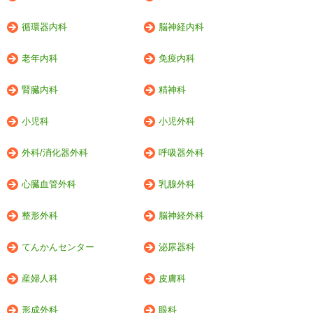
循環器内科
脳神経内科
老年内科
免疫内科
腎臓内科
精神科
小児科
小児外科
外科/消化器外科
呼吸器外科
心臓血管外科
乳腺外科
整形外科
脳神経外科
てんかんセンター
泌尿器科
産婦人科
皮膚科
形成外科
眼科