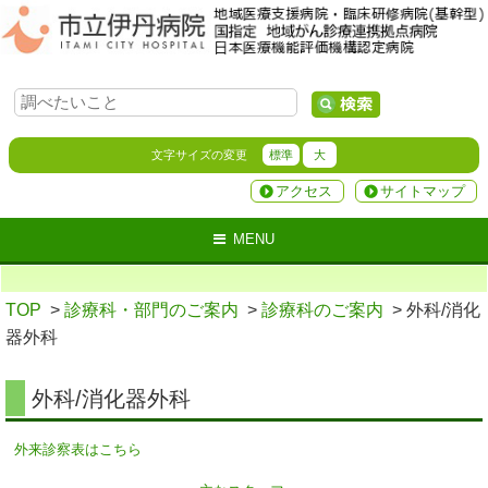
文字サイズの変更
標準
大
アクセス
サイトマップ
MENU
TOP
>
診療科・部門のご案内
>
診療科のご案内
> 外科/消化
器外科
外科/消化器外科
外来診察表はこちら