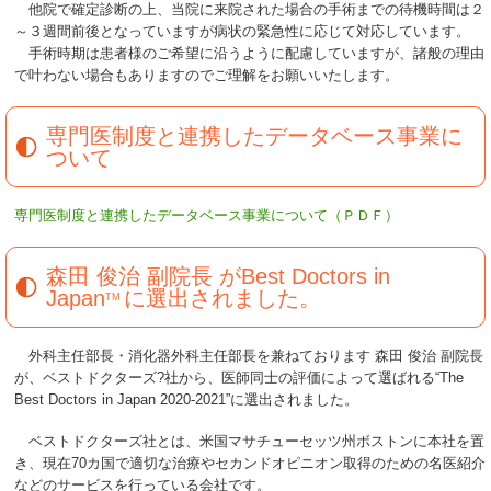
他院で確定診断の上、当院に来院された場合の手術までの待機時間は２
～３週間前後となっていますが病状の緊急性に応じて対応しています。
手術時期は患者様のご希望に沿うように配慮していますが、諸般の理由
で叶わない場合もありますのでご理解をお願いいたします。
専門医制度と連携したデータベース事業に
ついて
専門医制度と連携したデータベース事業について（ＰＤＦ）
森田 俊治 副院長 がBest Doctors in
Japan
に選出されました。
TM
外科主任部長・消化器外科主任部長を兼ねております 森田 俊治 副院長
が、ベストドクターズ?社から、医師同士の評価によって選ばれる“The
Best Doctors in Japan 2020-2021”に選出されました。
ベストドクターズ社とは、米国マサチューセッツ州ボストンに本社を置
き、現在70カ国で適切な治療やセカンドオピニオン取得のための名医紹介
などのサービスを行っている会社です。