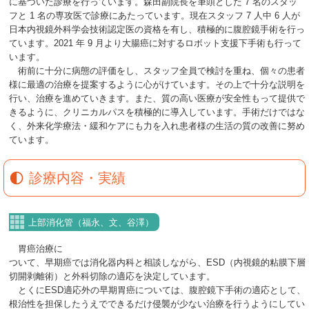
に基づいた診療を行っています。森田副院長を筆頭とした 7 名のスタッ
フと 1 名の専攻医で診療にあたっています。現在スタッフ 7 人中 6 人が
日本内視鏡外科学会技術認定医の資格を有し、積極的に腹腔鏡手術を行っ
ています。2021 年 9 月より大腸癌に対するロボット支援下手術も行って
います。
術前に十分に病態の評価をし、スタッフ全員で検討を重ね、個々の患者
様に最適の治療を提案するように心がけています。その上で十分な説明を
行い、治療を進めていきます。また、質の高い医療が安全性もって提供で
きるように、クリニカルパスを積極的に導入しています。手術だけではな
く、外来化学療法・緩和ケアにも力を入れ患者様の生活の質の改善に努め
ています。
診療内容・実績
上部消化管（福永、文、谷澤）
胃癌治療に
ついて、早期癌では消化器内科と相談しながら、ESD（内視鏡的粘膜下層
切開剥離術）と外科切除の適応を決定しています。
とくにESD適応外の早期胃癌については、腹腔鏡下手術の適応として、
根治性を担保したうえでできるだけ侵襲が少ない治療を行うようにしてい