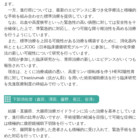
ます。
一方、進行癌については、最新のエビデンスに基づき化学療法と積極的
な手術を組み合わせた標準治療を提供しています。
なお、出血や高度狭窄といった緊急性の高い病態に対しては安全性を十
分確保した上で、準緊急的に対応し、かつ可能な限り根治性を高める治療
を行うようにしています。
また、標準治療を上回る可能性がある治療を構築するために、消化器内
科とともにJCOG（日本臨床腫瘍研究グループ）に参加し、手術や化学療
法の新しい可能性について研究を行っています。
当院が参加した臨床研究から、胃癌治療の新しいエビデンスがいくつも
報告されています。
現在は、とくに治療成績の悪い、高度リンパ節転移を伴うHER2陽性胃
癌に対してtrastzumab（抗がん剤）を用いた術前補助療法を行う臨床研究
を先進医療制度の枠組みで行っています。
下部消化管（森田、澤田、藤野、長江、谷澤）
結腸・直腸癌、大腸癌治療ガイドラインに沿った治療を基本としていま
す。進行癌の比率が高いですが、手術侵襲の軽減を目指して可能な症例に
は積極的に腹腔鏡補助下切除を行っています。
一方、腸閉塞を合併した患者さんも積極的に受け入れて、緊急手術を含
めた対応を行っています。