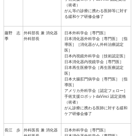
（術者）
がん等の診療に携わる医師等に対す
る緩和ケア研修会修了
藤野 志
外科部長 兼 消化器
日本外科学会［専門医］
季
外科部長
日本消化器外科学会［専門医］［指
導医］［消化器がん外科治療認定
医］
日本内視鏡外科学会［技術認定医］
日本消化器内視鏡学会［専門医］
日本再生医療学会［再生医療認定
医］
日本大腸肛門病学会［専門医］［指
導医］
アメリカ外科学会［認定フェロー］
手術支援ロボットdaVinci 認定資格
（術者）
がん診療に携わる医師に対する緩和
ケア研修会修了
長江 歩
外科医長 兼 消化器
日本外科学会［専門医］
外科医長
日本消化器外科学会［専門医］