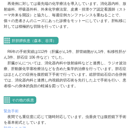
再発例に対しては最先端の化学療法を導入しています。消化器内科、放
射線科、呼吸器外科、外来化学療法室、皮膚・排泄ケア認定看護師（スト
ーマ外来を開設）と協力し、毎週症例カンファレンスを重ねることで、
個々の患者さんのニーズにあった診療をモットーにしています。肝転移に
対しては積極的な切除を行っています。
肝胆膵疾患（森本、谷澤）
R6年の手術実績は112件（肝臓がん1件、胆管細胞がん1件、転移性肝が
ん3件、胆石症 106 件など）でした。
肝臓がんについては、消化器内科や放射線科などと連携し、ラジオ波治
療、肝動脈化学塞栓療法などを含めた集学的治療を行っています。胆石症
はほとんどの症例を腹腔鏡下手術で行っています。総胆管結石症の合併例
では、消化器内科と連携し内視鏡的切石術を先行した上で手術を行い、患
者様への身体的負担の軽減を図っています。
その他の疾患
緊急手術
夜間でも重症度に応じて随時対応しています。虫垂炎では腹腔鏡下手術
を基本術式としています。