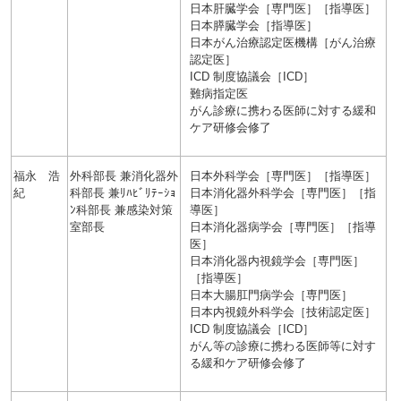
日本肝臓学会［専門医］［指導医］
日本膵臓学会［指導医］
日本がん治療認定医機構［がん治療
認定医］
ICD 制度協議会［ICD］
難病指定医
がん診療に携わる医師に対する緩和
ケア研修会修了
福永 浩
外科部長 兼消化器外
日本外科学会［専門医］［指導医］
紀
科部長 兼ﾘﾊﾋﾞﾘﾃｰｼｮ
日本消化器外科学会［専門医］［指
ﾝ科部長 兼感染対策
導医］
室部長
日本消化器病学会［専門医］［指導
医］
日本消化器内視鏡学会［専門医］
［指導医］
日本大腸肛門病学会［専門医］
日本内視鏡外科学会［技術認定医］
ICD 制度協議会［ICD］
がん等の診療に携わる医師等に対す
る緩和ケア研修会修了