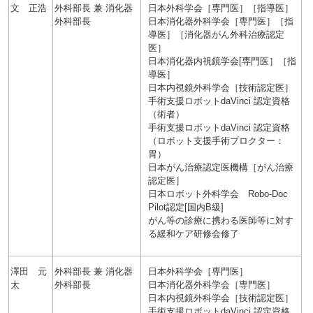
文 正浩
外科部長 兼 消化器
日本外科学会［専門医］［指導医］
外科部長
日本消化器外科学会［専門医］［指
導医］［消化器がん外科治療認定
医］
日本消化器内視鏡学会[専門医］［指
導医］
日本内視鏡外科学会［技術認定医］
手術支援ロボットdaVinci 認定資格
（術者）
手術支援ロボットdaVinci 認定資格
（ロボット支援手術プロクター：
胃）
日本がん治療認定医機構［がん治療
認定医］
日本ロボット外科学会 Robo-Doc
Pilot認定[国内B級]
がん等の診療に携わる医師等に対す
る緩和ケア研修会修了
澤田 元
外科部長 兼 消化器
日本外科学会［専門医］
太
外科部長
日本消化器外科学会［専門医］
日本内視鏡外科学会［技術認定医］
手術支援ロボットdaVinci 認定資格