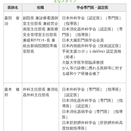
主なスタッフ
医師名
役職
学会専門医・認定医
森田 俊
副院長 兼診療看護師
日本外科学会［認定医］［専門医］
治
室主任部長 兼経営企
［指導医］
画室主任部長 兼医療
日本消化器外科学会［認定医］［専
安全管理室主任部長
門医］［指導医］
兼緩和ｹｱｾﾝﾀｰ長 兼
日本大腸肛門病学会会員
統合新病院開院準備
日本内視鏡外科学会［技術認定医］
室部長
手術支援ロボットdaVinci 認定資格
（術者）
大阪大学医学部臨床教授
がん等の診療に携わる医師等に対す
る緩和ケア研修会修了
森本 修
外科主任部長 兼消化
日本外科学会［専門医］［指導医］
邦
器外科主任部長
［認定医］
日本消化器外科学会［専門医］［指
導医］［認定医］
日本消化器病学会［専門医］［指導
医］
日本肝胆膵外科学会［肝胆膵外科高
度技能指導医］