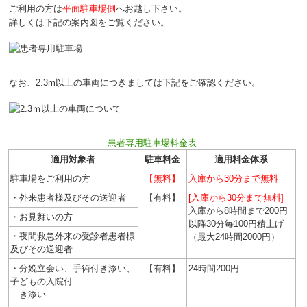
ご利用の方は
平面駐車場側
へお越し下さい。
詳しくは下記の案内図をご覧ください。
なお、2.3m以上の車両につきましては下記をご確認ください。
患者専用駐車場料金表
適用対象者
駐車料金
適用料金体系
駐車場をご利用の方
【無料】
入庫から30分まで無料
・外来患者様及びその送迎者
【有料】
[入庫から30分まで無料]
入庫から8時間まで200円
・お見舞いの方
以降30分毎100円積上げ
・夜間救急外来の受診者患者様
（最大24時間2000円）
及びその送迎者
・分娩立会い、手術付き添い、
【有料】
24時間200円
子どもの入院付
き添い