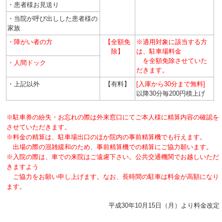
・患者様お見送り
・当院が呼び出しした患者様の
家族
・障がい者の方
【全額免
※適用対象に該当する方
除】
は、駐車場料金
を全額免除させていた
・人間ドック
だきます。
・上記以外
【有料】
[入庫から30分まで無料]
以降30分毎200円積上げ
※駐車券の紛失・お忘れの際は外来窓口にてご本人様に精算内容の確認を
させていただきます。
※料金の精算は、駐車場出口のほか院内の事前精算機でも行えます。
出場の際の混雑緩和のため、事前精算機での精算にご協力願います。
※入院の際は、車での来院はご遠慮下さい。公共交通機関でお越しいただ
きますよう
ご協力をお願い申し上げます。なお、長時間の駐車は料金が高額になり
ます。
平成30年10月15日（月）より料金改定