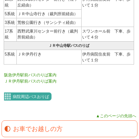
統
丘経由）
いて１分
5系統
ＪＲ中山寺行き（裁判所前経由）
3系統
荒牧公園行き（サンシティ経由）
17系
西野武庫川センター前行き（裁判
スワンホール前 下車、歩
統
所前経由）
いて４分
ＪＲ中山寺駅バスのりば
5系統
ＪＲ伊丹行き
伊丹病院住友前 下車、歩
いて１分
阪急伊丹駅前バスのりば案内
ＪＲ伊丹駅前バスのりば案内
病院周辺バスおりば
▲このページの先頭へ
お車でお越しの方