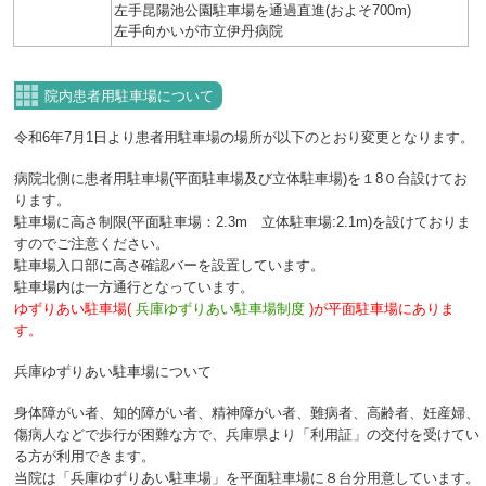
左手昆陽池公園駐車場を通過直進(およそ700m)
左手向かいが市立伊丹病院
院内患者用駐車場について
令和6年7月1日より患者用駐車場の場所が以下のとおり変更となります。
病院北側に患者用駐車場(平面駐車場及び立体駐車場)を１8０台設けてお
ります。
駐車場に高さ制限(平面駐車場：2.3m 立体駐車場:2.1m)を設けておりま
すのでご注意ください。
駐車場入口部に高さ確認バーを設置しています。
駐車場内は一方通行となっています。
ゆずりあい駐車場(
兵庫ゆずりあい駐車場制度
)が平面駐車場にありま
す。
兵庫ゆずりあい駐車場について
身体障がい者、知的障がい者、精神障がい者、難病者、高齢者、妊産婦、
傷病人などで歩行が困難な方で、兵庫県より「利用証」の交付を受けてい
る方が利用できます。
当院は「兵庫ゆずりあい駐車場」を平面駐車場に８台分用意しています。