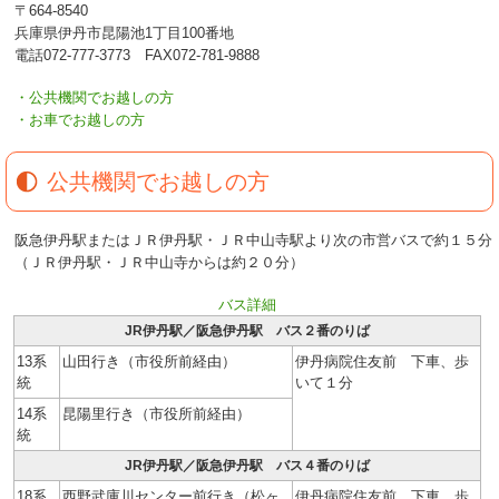
〒664-8540
兵庫県伊丹市昆陽池1丁目100番地
電話072-777-3773 FAX072-781-9888
・公共機関でお越しの方
・お車でお越しの方
公共機関でお越しの方
阪急伊丹駅またはＪＲ伊丹駅・ＪＲ中山寺駅より次の市営バスで約１５分
（ＪＲ伊丹駅・ＪＲ中山寺からは約２０分）
バス詳細
JR伊丹駅／阪急伊丹駅 バス２番のりば
13系
山田行き（市役所前経由）
伊丹病院住友前 下車、歩
統
いて１分
14系
昆陽里行き（市役所前経由）
統
JR伊丹駅／阪急伊丹駅 バス４番のりば
18系
西野武庫川センター前行き（松ヶ
伊丹病院住友前 下車、歩