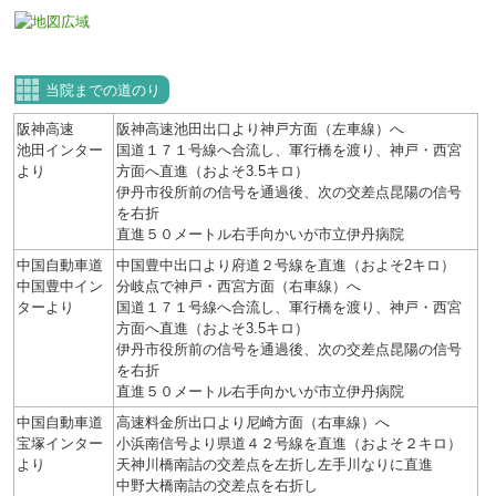
当院までの道のり
阪神高速
阪神高速池田出口より神戸方面（左車線）へ
池田インター
国道１７１号線へ合流し、軍行橋を渡り、神戸・西宮
より
方面へ直進（およそ3.5キロ）
伊丹市役所前の信号を通過後、次の交差点昆陽の信号
を右折
直進５０メートル右手向かいが市立伊丹病院
中国自動車道
中国豊中出口より府道２号線を直進（およそ2キロ）
中国豊中イン
分岐点で神戸・西宮方面（右車線）へ
ターより
国道１７１号線へ合流し、軍行橋を渡り、神戸・西宮
方面へ直進（およそ3.5キロ）
伊丹市役所前の信号を通過後、次の交差点昆陽の信号
を右折
直進５０メートル右手向かいが市立伊丹病院
中国自動車道
高速料金所出口より尼崎方面（右車線）へ
宝塚インター
小浜南信号より県道４２号線を直進（およそ２キロ）
より
天神川橋南詰の交差点を左折し左手川なりに直進
中野大橋南詰の交差点を右折し