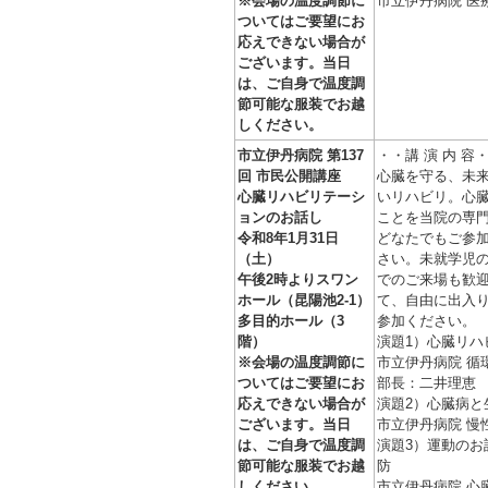
※会場の温度調節に
市立伊丹病院 医
ついてはご要望にお
応えできない場合が
ございます。当日
は、ご自身で温度調
節可能な服装でお越
しください。
市立伊丹病院 第137
・・講 演 内 容
回 市民公開講座
心臓を守る、未
心臓リハビリテーシ
いリハビリ。心
ョンのお話し
ことを当院の専
令和8年1月31日
どなたでもご参
（土）
さい。未就学児
午後2時よりスワン
でのご来場も歓
ホール（昆陽池2-1）
て、自由に出入
多目的ホール（3
参加ください。
階）
演題1）心臓リハ
※会場の温度調節に
市立伊丹病院 循
ついてはご要望にお
部長：二井理恵
応えできない場合が
演題2）心臓病と
ございます。当日
市立伊丹病院 慢
は、ご自身で温度調
演題3）運動のお
節可能な服装でお越
防
しください。
市立伊丹病院 心