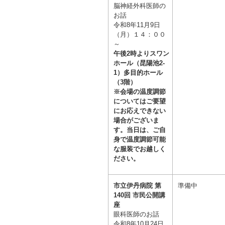
脳神経外科医師の
お話
令和8年11月9
日
（月）１４：００
～
午後2時よりスワン
ホール（昆陽池2-
1）多目的ホール
（3階）
※会場の温度調節
についてはご要望
にお応えできない
場合がございま
す。当日は、ご自
身で温度調節可能
な服装でお越しく
ださい。
市立伊丹病院 第
準備中
140回 市民公開講
座
眼科医師のお話
令和8年10月
2
4
日