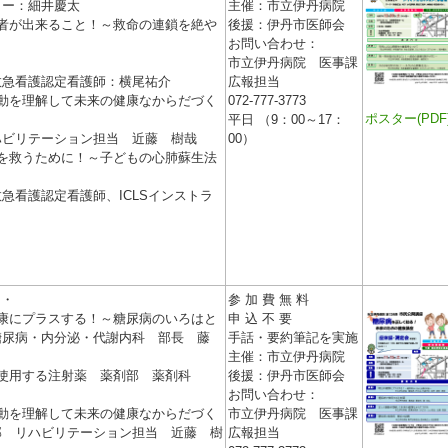
ター：細井慶太
主催：市立伊丹病院
者が出来ること！～救命の連鎖を絶や
後援：伊丹市医師会
お問い合わせ：
～
市立伊丹病院 医事課
救急看護認定看護師：横尾祐介
広報担当
動を理解して未来の健康なからだづく
072-777-3773
ポスター(PDF
平日 （9：00～17：
ハビリテーション担当 近藤 樹哉
00）
を救うために！～子どもの心肺蘇生法
急看護認定看護師、ICLSインストラ
司
・・
参 加 費 無 料
康にプラスする！～糖尿病のいろはと
申 込 不 要
糖尿病・内分泌・代謝内科 部長 藤
手話・要約筆記を実施
主催：市立伊丹病院
で使用する注射薬 薬剤部 薬剤科
後援：伊丹市医師会
お問い合わせ：
動を理解して未来の健康なからだづく
市立伊丹病院 医事課
部 リハビリテーション担当 近藤 樹
広報担当