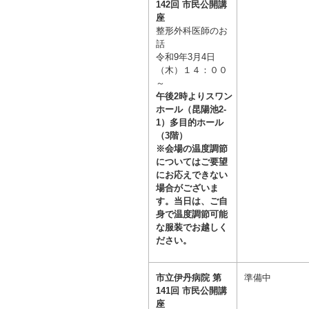
142回 市民公開講
座
整形外科医師のお
話
令和9年3月4
日
（木）１４：００
～
午後2時よりスワン
ホール（昆陽池2-
1）多目的ホール
（3階）
※会場の温度調節
についてはご要望
にお応えできない
場合がございま
す。当日は、ご自
身で温度調節可能
な服装でお越しく
ださい。
市立伊丹病院 第
準備中
141回 市民公開講
座