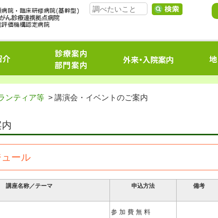
ランティア等
> 講演会・イベントのご案内
案内
ジュール
講座名称／テーマ
申込方法
備考
参 加 費 無 料