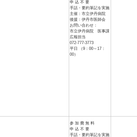
申 込 不 要
手話・要約筆記を実施
主催：市立伊丹病院
後援：伊丹市医師会
お問い合わせ：
市立伊丹病院 医事課
広報担当
072-777-3773
平日 （9：00～17：
00）
参 加 費 無 料
申 込 不 要
手話・要約筆記を実施