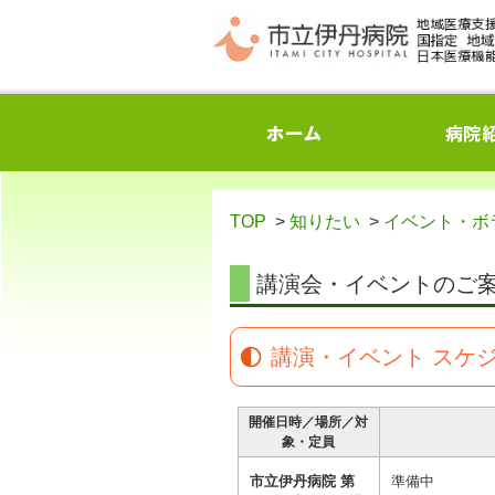
TOP
>
知りたい
>
イベント・ボ
講演会・イベントのご
講演・イベント スケ
開催日時／場所／対
象・定員
市立伊丹病院 第
準備中