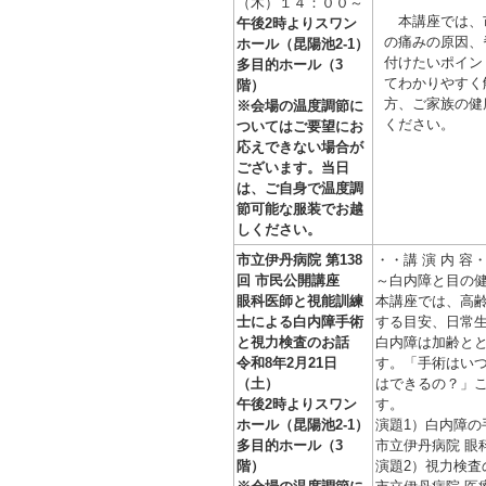
（
木
）１４：００～
本講座では、
午後2時よりスワン
の痛みの原因、
ホール（昆陽池2-1）
付けたいポイン
多目的ホール（3
てわかりやすく
階）
方、ご家族の健
※会場の温度調節に
ください。
ついてはご要望にお
応えできない場合が
ございます。当日
は、ご自身で温度調
節可能な服装でお越
しください。
市立伊丹病院 第138
・・講 演 内 容
回 市民公開講座
～白内障と目の
眼科医師と視能訓練
本講座では、高
士による白内障手術
する目安、日常
と視力検査のお話
白内障は加齢と
令和8年2月21日
す。「手術はい
（土）
はできるの？」
午後2時よりスワン
す。
ホール（昆陽池2-1）
演題1）白内障の
多目的ホール（3
市立伊丹病院 眼
階）
演題2）視力検査