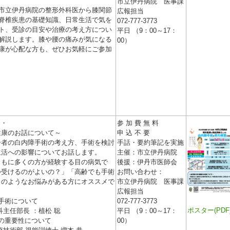
市立伊丹病院 医事課
市立伊丹病院の整形外科医から膝関節
広報担当
脊椎疾患の基礎知識、日常生活で気を
072-777-3773
ト、受診の目安や治療の考え方につい
平日 （9：00～17：
解説します。膝や腰の痛みが気になる
00）
康が心配な方も、ぜひお気軽にご参加
・・
参 加 費 無 料
健康のお話について～
申 込 不 要
齢者の白内障手術の考え方、手術を検討
手話・要約筆記を実施
生活への影響についてお話します。
主催：市立伊丹病院
ともに多くの方が経験する目の病気で
後援：伊丹市医師会
つ受けるのがよいの？」「高齢でも手術
お問い合わせ：
このようなお悩みがある方にオススメで
市立伊丹病院 医事課
広報担当
手術について
072-777-3773
ポスター(PDF
科主任部長 ：植松 聡
平日 （9：00～17：
の重要性について
00）