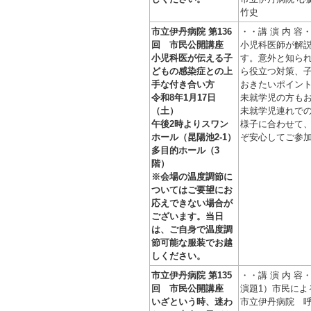
竹史
市立伊丹病院 第136
・・講 演 内 容
回 市民公開講座
小児科医師が解
小児科医が伝える子
す。意外と知ら
どもの感染症との上
ら役立つ対策、
手な付き合い方
おきたいポイン
令和8年1月17日
未就学児の方も
（土）
未就学児連れで
午後2時よりスワン
様子に合わせて
ホール（昆陽池2-1）
ぞ安心してご参
多目的ホール（3
階）
※会場の温度調節に
ついてはご要望にお
応えできない場合が
ございます。当日
は、ご自身で温度調
節可能な服装でお越
しください。
市立伊丹病院 第135
・・講 演 内 容
回 市民公開講座
演題1）市民によ
いざという時、迷わ
市立伊丹病院 呼