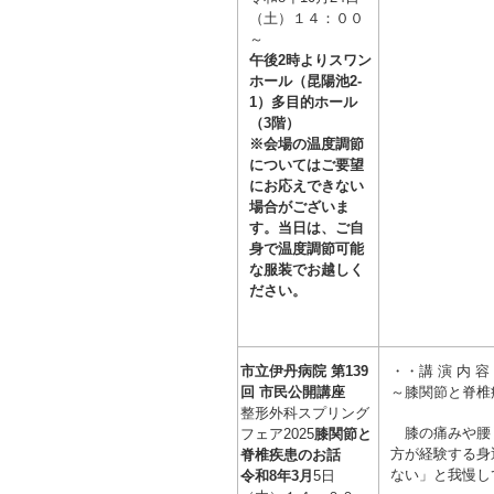
（土
）１４：００
～
午後2時よりスワン
ホール（昆陽池2-
1）多目的ホール
（3階）
※会場の温度調節
についてはご要望
にお応えできない
場合がございま
す。当日は、ご自
身で温度調節可能
な服装でお越しく
ださい。
市立伊丹病院 第139
・・講 演 内 
回 市民公開講座
～膝関節と脊椎
整形外科スプリング
膝の痛みや腰
フェア2025
膝関節と
方が経験する身
脊椎疾患のお話
ない」と我慢し
令和8年3月
5
日