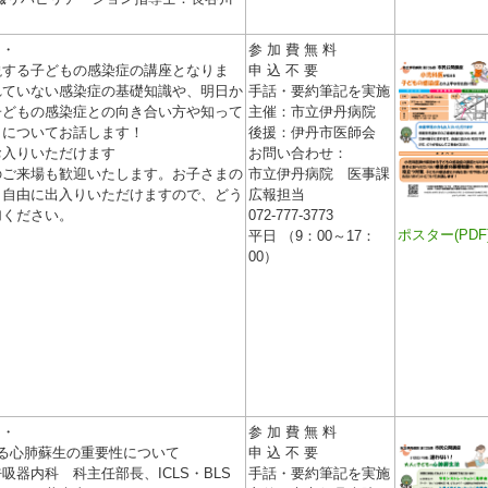
・・
参 加 費 無 料
説する子どもの感染症の講座となりま
申 込 不 要
れていない感染症の基礎知識や、明日か
手話・要約筆記を実施
子どもの感染症との向き合い方や知って
主催：市立伊丹病院
トについてお話します！
後援：伊丹市医師会
お入りいただけます
お問い合わせ：
のご来場も歓迎いたします。お子さまの
市立伊丹病院 医事課
、自由に出入りいただけますので、どう
広報担当
加ください。
072-777-3773
ポスター(PDF
平日 （9：00～17：
00）
・・
参 加 費 無 料
る心肺蘇生の重要性について
申 込 不 要
吸器内科 科主任部長、ICLS・BLS
手話・要約筆記を実施