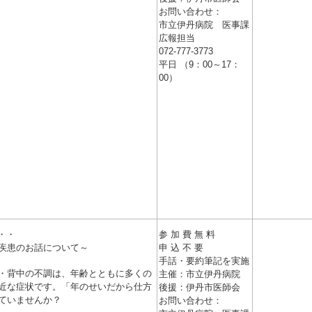
お問い合わせ：
市立伊丹病院 医事課
広報担当
072-777-3773
平日 （9：00～17：
00）
容・・
参 加 費 無 料
疾患のお話について～
申 込 不 要
手話・要約筆記を実施
・背中の不調は、年齢とともに多くの
主催：市立伊丹病院
近な症状です。「年のせいだから仕方
後援：伊丹市医師会
ていませんか？
お問い合わせ：