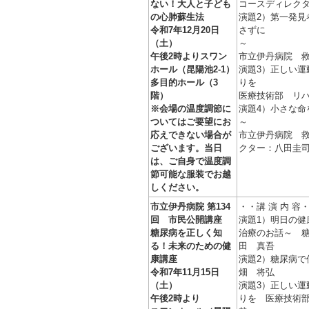
ない！大人と子ども
コースディレク
の心肺蘇生法
演題2）第一発見
令和7年12月20日
さずに
（土）
午後2時よりスワン
市立伊丹病院 
ホール（昆陽池2-1）
演題3）正しい運
多目的ホール（3
りを
階）
医療技術部 リ
※会場の温度調節に
演題4）小さな命
ついてはご要望にお
～
応えできない場合が
市立伊丹病院 救
ございます。当日
クター：八田圭
は、ご自身で温度調
節可能な服装でお越
しください。
市立伊丹病院 第134
・・講 演 内 容
回 市民公開講座
演題1）明日の健
糖尿病を正しく知
治療のお話～ 
る！未来のための健
田 真吾
康講座
演題2）糖尿病
令和7年11月15日
畑 将弘
（土）
演題3）正しい運
午後2時より
りを 医療技術