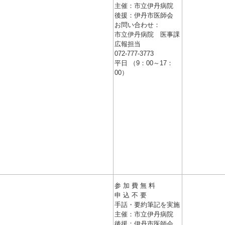
主催：市立伊丹病院
後援：伊丹市医師会
お問い合わせ：
市立伊丹病院 医事課
広報担当
072-777-3773
平日 （9：00～17：
00）
参 加 費 無 料
申 込 不 要
手話・要約筆記を実施
主催：市立伊丹病院
後援：伊丹市医師会