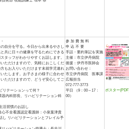
療技術部 視能訓練士 増本 恭
・・
参 加 費 無 料
来の自分を守る。今日から出来るやさし
申 込 不 要
臓と共に日々の健康を守るためにできる
手話・要約筆記を実施
門スタッフがわかりやすくお話します。
主催：市立伊丹病院
加いただけますので、気軽におこしくだ
後援：伊丹市医師会
の方もお入りいただけます未就学児連れ
お問い合わせ：
迎いたします。お子さまの様子に合わせ
市立伊丹病院 医事課
りいただけますので、どうぞ安心してご
広報担当
072-777-3773
ポスター(PDF
ビリテーションって何？
平日 （9：00～17：
環器内科部長、リハビリテーション科
00）
生活習慣のお話し
性心不全看護認定看護師：小泉葉津貴
話し リハビリテーションとフレイル予
臓リハビリテーション指導士：長谷川