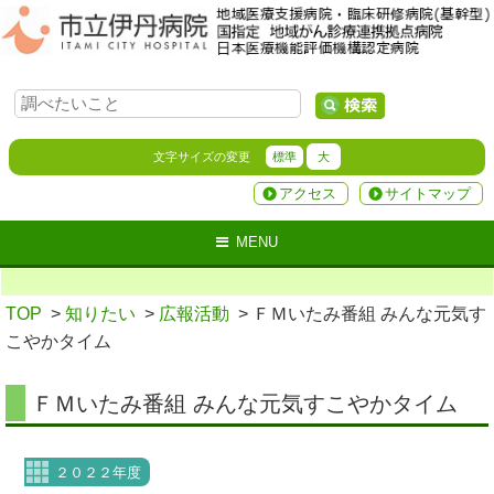
文字サイズの変更
標準
大
アクセス
サイトマップ
MENU
TOP
>
知りたい
>
広報活動
> ＦＭいたみ番組 みんな元気す
こやかタイム
ＦＭいたみ番組 みんな元気すこやかタイム
２０２２年度