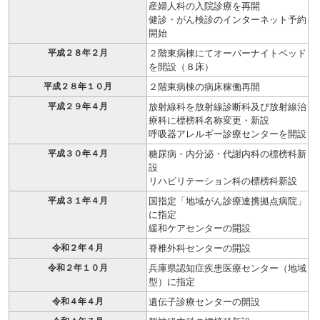
産婦人科の入院診療を再開
健診・がん検診のインターネット予約
開始
平成２８年２月
２階東病棟にてオーバーナイトベッド
を開設（８床）
平成２８年１０月
２階東病棟の病床稼働再開
平成２９年４月
放射線科を放射線診断科及び放射線治
療科に標榜科名称変更・新設
呼吸器アレルギー診療センターを開設
平成３０年４月
糖尿病・内分泌・代謝内科の標榜科新
設
リハビリテーション科の標榜科新設
平成３１年４月
国指定「地域がん診療連携拠点病院」
に指定
緩和ケアセンターの開設
令和２年４月
脊椎外科センターの開設
令和２年１０月
兵庫県認知症疾患医療センター（地域
型）に指定
令和４年４月
遺伝子診療センターの開設