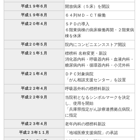
平成１９年６月
開放病床（５床）を開設
平成１９年８月
６４列ＭＤ－ＣＴ稼働
平成２０年４月
ＳＰＤの導入
６階東病棟の病床稼働再開・２階東病
棟を休床
平成２０年５月
院内にコンビニエンスストア開設
平成２１年１月
標榜科 名称変更・新設
消化器内科・呼吸器内科・血液内科・
糖尿病内科・循環器内科・小児外科
平成２１年４月
ＤＰＣ対象病院
「がん相談支援センター」を設置
平成２２年４月
呼吸器外科の標榜科新設
平成２２年９月
当院初となるシンボルマークを決定
し、使用を開始
「兵庫県指定がん診療連携拠点病院」
に指定
平成２３年４月
老年内科の標榜科新設
平成２３年１１月
「地域医療支援病院」の承認