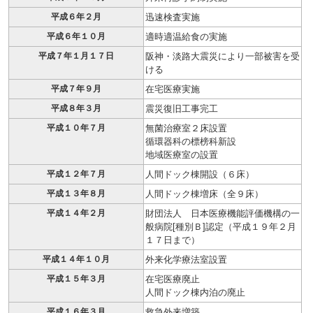
平成６年２月
迅速検査実施
平成６年１０月
適時適温給食の実施
平成７年１月１７日
阪神・淡路大震災により一部被害を受
ける
平成７年９月
在宅医療実施
平成８年３月
震災復旧工事完工
平成１０年７月
無菌治療室２床設置
循環器科の標榜科新設
地域医療室の設置
平成１２年７月
人間ドック棟開設（６床）
平成１３年８月
人間ドック棟増床（全９床）
平成１４年２月
財団法人 日本医療機能評価機構の一
般病院[種別Ｂ]認定（平成１９年２月
１７日まで）
平成１４年１０月
外来化学療法室設置
平成１５年３月
在宅医療廃止
人間ドック棟内泊の廃止
平成１６年３月
救急外来増築