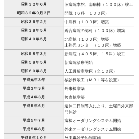
昭和３２年６月
旧病院本館、南病棟（１００床）竣工
昭和３２年９月３日
開院（６科 １００床）
昭和３６年２月
中病棟（１００床）増築
昭和３８年５月
総合病院の認可（１００床）増築
昭和４０年５月
北病棟（１００床）増築
未熟児センター（１３床）増築
昭和５８年３月
新病院（４０５床、１５科）竣工
昭和５８年５月
新病院診療開始
昭和６０年３月
人工透析室増床（全１０床）
平成元年３年
検診棟竣工（ＭＲＩ等を設置）
平成３年３月
外来棟増築
平成４年３月
検査棟増築
平成５年６月
週休二日制導入により、土曜日外来部
門休診
平成５年７月
病棟オーダリングシステム開始
平成５年８月
外来オーダリングシステム開始
平成５年１０月
外来再診予約制実施