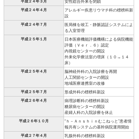
平成２４年３月
女性総合外来を閉鎖
平成２４年４月
アレルギー疾患リウマチ科の標榜科新
設
平成２４年７月
医局棟を竣工・静脈認証システムによ
る入室管理
平成２５年１月
日本医療機能評価機構による病院機能
評価（Ｖｅｒ．６）認定
内視鏡センターの開設
外来化学療法室の増床（１０→１４
床）
平成２５年４月
脳神経外科の入院診療を再開
人工関節センターの開設
地域医療連携室の改修
平成２５年７月
形成外科の標榜科新設
平成２６年４月
病理診断科の標榜科新設
糖尿病センターの開設
産婦人科の入院診療を休止
平成２６年１０月
“ｈ－Ａｎｓｈｉｎむこねっと”患者情
報共有システムの基幹病院運用開始
平成２７年４月
乳腺外科の標榜科新設