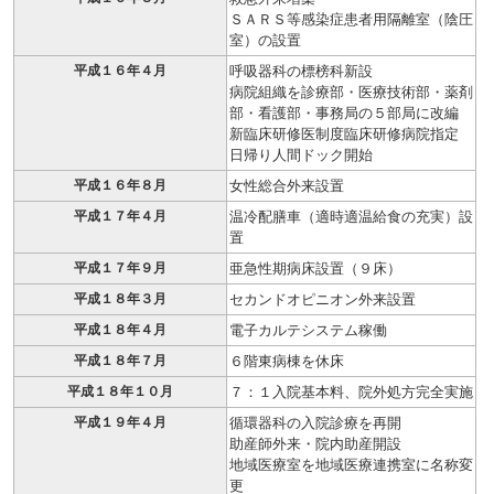
ＳＡＲＳ等感染症患者用隔離室（陰圧
室）の設置
平成１６年４月
呼吸器科の標榜科新設
病院組織を診療部・医療技術部・薬剤
部・看護部・事務局の５部局に改編
新臨床研修医制度臨床研修病院指定
日帰り人間ドック開始
平成１６年８月
女性総合外来設置
平成１７年４月
温冷配膳車（適時適温給食の充実）設
置
平成１７年９月
亜急性期病床設置（９床）
平成１８年３月
セカンドオピニオン外来設置
平成１８年４月
電子カルテシステム稼働
平成１８年７月
６階東病棟を休床
平成１８年１０月
７：１入院基本料、院外処方完全実施
平成１９年４月
循環器科の入院診療を再開
助産師外来・院内助産開設
地域医療室を地域医療連携室に名称変
更