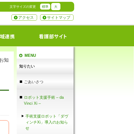
文字サイズの変更
標準
大
アクセス
サイトマップ
MENU
お知
知りたい
ごあいさつ
ロボット支援手術 – da
Vinci Xi –
手術支援ロボット「ダヴ
ィンチXi」導入のお知ら
せ