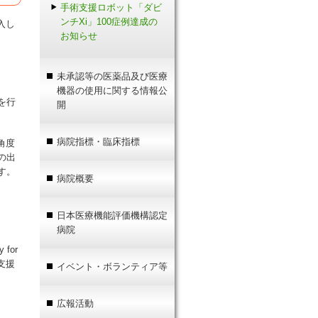
手術支援ロボット「ダビ
ンチXi」100症例達成の
入し
お知らせ
未承認等の医薬品及び医療
機器の使用に関する情報公
を行
開
病院指標・臨床指標
角度
の出
す。
病院概要
日本医療機能評価機構認定
病院
 for
ト支援
イベント・ボランティア等
広報活動