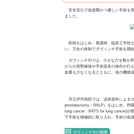
安全安心で低侵襲かつ優しい手術を実
ました。
医師をはじめ、看護師、臨床工学技士
い、万全の体制でダヴィンチ手術を開
ダヴィンチXiでは、小さな穴を数か
からの視野確保や手術器具の操作が行
血量も少なくなるとともに、体の機能
市立伊丹病院では、泌尿器科によるロボット支援腹腔
prostatectomy：RALP）をはじめ、呼吸器外
lung cancer：RATS for lu
下手術を積極的に取り入れ、手術の低
ダヴィンチXiの概要