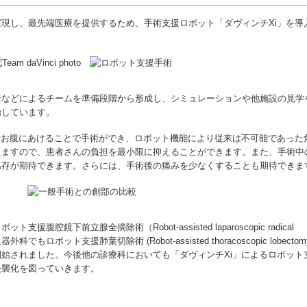
現し、最先端医療を提供するため、手術支援ロボット「ダヴィンチXi」を導
などによるチームを準備段階から形成し、シミュレーションや他施設の見学
始しています。
所お腹にあけることで手術ができ、ロボット機能により従来は不可能であった
えますので、患者さんの負担を最小限に抑えることができます。また、手術中
温存が期待できます。さらには、手術後の痛みを少なくすることも期待できま
鏡下前立腺全摘除術（Robot-assisted laparoscopic radical
科でもロボット支援肺葉切除術 (Robot-assisted thoracoscopic lobectomy
ng cancer)が開始されました。今後他の診療科においても「ダヴィンチXi」によるロボッ
侵襲化を図っていきます。