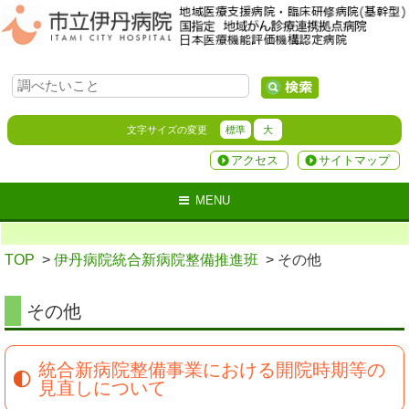
文字サイズの変更
標準
大
アクセス
サイトマップ
MENU
TOP
>
伊丹病院統合新病院整備推進班
> その他
その他
統合新病院整備事業における開院時期等の
見直しについて