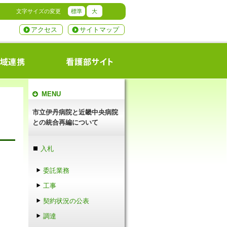
文字サイズの変更
標準
大
アクセス
サイトマップ
MENU
市立伊丹病院と近畿中央病院
との統合再編について
入札
委託業務
工事
契約状況の公表
調達