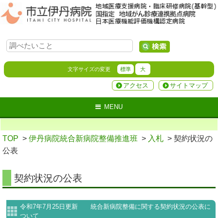
文字サイズの変更
標準
大
アクセス
サイトマップ
MENU
TOP
>
伊丹病院統合新病院整備推進班
>
入札
> 契約状況の
公表
契約状況の公表
令和7年7月25日更新 統合新病院整備に関する契約状況の公表に
ついて