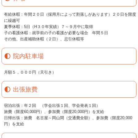
有給休暇：年間２０日（採用月によって割落しがあります）２０日を限度
に繰越可
夏季休暇：5日（H３０年実績）７～９月中に取得
子の看護休暇：就学前の子の看護が必要な場合 年間５日
その他、出産補助休暇（２日）、忌引休暇等
院内駐車場
月額５，０００円（天引き）
出張旅費
宿泊出張：年２回 （学会出張１回、学会発表１回）
旅費（限度60,000円）、参加費（限度20,000円）を支給
日帰出張：旅費 名古屋～岡山間（交通費全額）、参加費（限度20,000
円）を支給