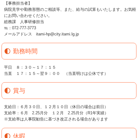
【事務担当者】
病院見学や勤務形態のご相談等、また、給与の試算もいたします。お気軽
にお問い合わせください。
総務課 人事研修担当
℡：072-777-3773
メールアドレス itami-hp@city.itami.lg.jp
勤務時間
平日 ８：３０～１７：１５
当直 １７：１５～翌９：００ （当直明けは公休です）
賞与
支給日：６月３０日、１２月１０日（休日の場合は前日）
支給率：６月 2.25月分 １２月 2.25月分（R1年実績）
※支給率は人事院勧告に基づき改正される場合があります
休暇