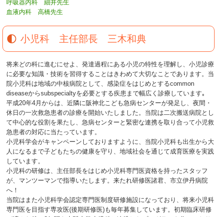
呼吸器内科 細井先生
血液内科 高橋先生
小児科 主任部長 三木和典
将来どの科に進むにせよ、発達過程にある小児の特性を理解し、小児診療
に必要な知識・技術を習得することはきわめて大切なことであります。当
院小児科は地域の中核病院として、感染症をはじめとするcommon
diseaseからsubspecialtyを必要とする疾患まで幅広く診療しています｡
平成20年4月からは、近隣に阪神北こども急病センターが発足し、夜間・
休日の一次救急患者の診療を開始いたしました。当院は二次搬送病院とし
て中心的な役割を果たし、急病センターと緊密な連携を取り合って小児救
急患者の対応に当たっています。
小児科学会がキャンペーンしておりますように、当院小児科も出生から大
人になるまで子どもたちの健康を守り、地域社会を通じて成育医療を実践
しています。
小児科の研修は、主任部長をはじめ小児科専門医資格を持ったスタッフ
が、マンツーマンで指導いたします。来たれ研修医諸君、市立伊丹病院
へ！
当院はまた小児科学会認定専門医制度研修施設になっており、将来小児科
専門医を目指す専攻医(後期研修医)も毎年募集しています。初期臨床研修