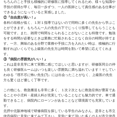
ちろんのこと手技も積極的に研修医に指導してくれるため、様々な知識や
手技の習得が早く、毎日一歩ずつ、一人の医師として責任感のある仕事が
できるようになっていると実感しました。
②『自由度が高い！』
各科の垣根が低く、１対１指導ではないので同時に多くの先生から学ぶこ
とができます。もちろん一人の先生の下でじっくり指導してもらうことも
可能です。また、雑用で時間をとられることがないことも特徴です。勉強
をする時間が必要なときは業務に忙殺されることなく自分の時間が持てま
す。一方、興味のある分野で業務や手技に力を入れたい時は、積極的に行
動すればいくらでも上級医の先生方は時間を割いて希望に応えてくれま
す。
③『病院の雰囲気がいい！』
これは是非見学に来て実際に感じてほしいと思いますが、研修医同士の仲
も良く研修医ルームはいつも楽しい雰囲気に満ち溢れています！そしてい
わゆる『理不尽に怖い先生(?)』には出会ったことがなく、上級医の先生
方も驚くほど優しく丁寧です。
この他にも、救急搬送も非常に多く、１次２次ともに救急症例が豊富であ
ることや小児科・産婦人科が充実していることなども魅力的です。車で通
勤できること、病院内にローソンがあることなど環境面でも充実していま
す。
北摂や北阪神地域で研修病院を探している学生のみなさん、是非とも市立
伊丹病院に見学に来てみて下さい。見学に来て頂いた多くの人が市立伊丹