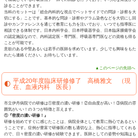
診ることができます。
当科のモットーは「総合内科的な視点でベットサイドでの問診・診察を大
切にする」ことです。基本的な問診・診察やグラム染色などを大切にし回
診やカンファレンスを通じて教育にも力を注いでおり、いつでも指導医に
相談できる体制です。日本内科学会、日本呼吸器学会、日本臨床腫瘍学会
の認定施設なので、内科認定医・専門医、呼吸器専門医などの資格も得る
ことが可能です。
意欲のある中堅あるいは若手の医師を求めています。少しでも興味をもた
れたら連絡ください。お待ちしています。
▲このページの先頭へ
平成20年度臨床研修修了 高橋雅文 （現
在、血液内科 医長）
市立伊丹病院での研修は①密度の濃い研修！②自由度が高い！③病院の雰
囲気がいい！の３つが特徴と言えます。
①『密度の濃い研修！』
研修を始めてすぐに感じたことは、病院全体として教育に熱心であるとい
うことです。症例が豊富で研修医の数も適切な上、熱心に指導してくれる
ので、日々密度の濃い研修が経験できます。医師としての姿勢や知識はも