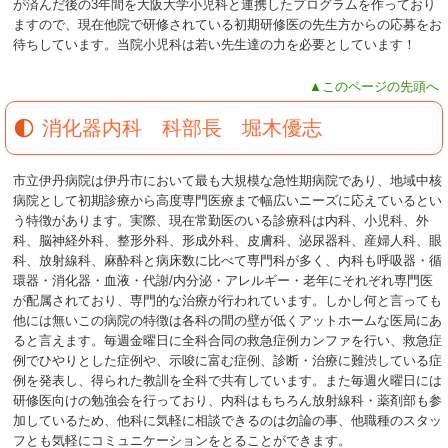
が済んだ後の3年間を大阪大学小児科と連携したプログラムを作っており
ますので、現在他院で研修されている初期研修医の先生方からの応募をお
待ちしています。当院小児科は若い先生達の力を必要としています！
▲このページの先頭へ
消化器内科 科部長 堀木優志
市立伊丹病院は伊丹市において最も大規模な急性期病院であり、地域中核
病院として初期診療から高度専門医療まで幅広いニーズに応えているとい
う特徴があります。実際、現在常勤医のいる診療科は内科、小児科、外
科、脳神経外科、整形外科、形成外科、皮膚科、泌尿器科、産婦人科、眼
科、放射線科、麻酔科と病床数に比べて専門科が多く、内科も呼吸器・循
環器・消化器・血液・代謝/内分泌・アレルギー・老年にそれぞれ専門医
が配属されており、専門的な治療が行われています。しかし何と言っても
他には無いこの病院の特徴は各科の間の壁が低くアットホームな医局にあ
ると言えます。毎週金曜日に全科合同の救急症例カンファを行い、救急症
例でひやりとした症例や、示唆に富む症例、診断・治療に難渋している症
例を発表し、得られた教訓を全科で共有しています。また毎週火曜日には
研修医向けの勉強会を行っており、内科はもちろん放射線科・薬剤部も参
加しているため、他科に気軽に相談できるのは勿論の事、他職種のスタッ
フとも気軽にコミュニケーションをとることができます。