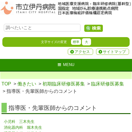
文字サイズの変更
標準
大
アクセス
サイトマップ
MENU
TOP
>
働きたい
>
初期臨床研修医募集
>
臨床研修医募集
> 指導医・先輩医師からのコメント
指導医・先輩医師からのコメント
小児科 三木先生
消化器内科 堀木先生