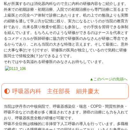
私が所属するのは消化器内科なので主に内科の研修内容をご紹介します。
外来での初期診療・初期治療、入院での初期治療から専門治療に至るまで
上級医との完全ペア体制で診療にあたります。机の上での勉強よりも実際
の経験を通して学ぶ方が記憶に残り、実力になるというのが当院の教育方
針であり、出来る限り検査や処置にも参加し、その手技を習得できる体制
を組んでいます。もちろんそのような研修ができるのはナースを代表とす
るコメディカルが医師研修に協力的で研修医のみなさんが研修に専念でき
るからであり、これも当院の大きな特徴と言えます。そして最後に。意外
に大事な事(だそう)ですが、研修医の医局が独立しているので気軽に研修
医同士で情報交換(？)ができるようです。
それではやる気溢れる研修医のみなさんお待ちしています。
▲このページの先頭へ
呼吸器内科 主任部長 細井慶太
当院は伊丹市の中核病院で、呼吸器感染症・喘息・COPD・間質性肺炎・
呼吸不全などの患者が多く搬送されてきます。肺癌の治療にも力を入れて
おり、呼吸器疾患全般の研修が可能です。
呼吸不全症例は積極的に非挿管下人工呼吸の導入を行っています。多職種
で構成している呼吸療法チームでの回診も行っており、いろんな角度から