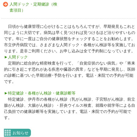
人間ドック・定期健診（検
査項目）
日頃から健康管理に心がけることはもちろんですが、早期発見もこれと
同じように大切です。病気は早く見つければ見つけるほど治りやすいもの
です。年に一度はご自分の健康状態をチェックすることをお勧めします。
市立伊丹病院では、さまざまな人間ドック・各種がん検診等を実施してお
ります。是非ご利用ください。お申し込みは全て予約制になっています。
►人間ドック
定期的に総合的な精密検査を行って、「自覚症状のない病気」や「将来
的に引き起こす恐れがある疾患や臓器の異常」などを早期に発見し、医師
の診断に基づいた早期治療･予防を行います。電話・来院での予約が可能
です。
►特定健診・各種がん検診・健康診断等
特定健診、伊丹市の各種がん検診（乳がん検診、子宮頸がん検診、前立
腺がん検診、大腸がん検診）・肝炎ウイルス検査、就職や就学等による自
己負担での健康診断等を実施しています。電話・来院での予約が可能で
す。
お知らせ