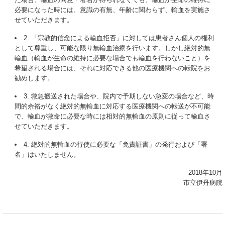
必要になった時には、意識の有無、年齢に関わらず、輸血を実施さ
せていただきます。
2. 「宗教的信念による輸血拒否」に対しては患者さん個人の権利
として尊重し、可能な限り無輸血治療を行います。しかし絶対的無
輸血（輸血が生命の維持に必要な場合でも輸血を行わないこと）を
希望される場合には、それに対応できる他の医療機関への転院をお
勧めします。
3. 救急搬送された場合や、院内で予期しない急変の場合など、時
間的余裕がなく絶対的無輸血に対応する医療機関への転送が不可能
で、輸血が救命に必要な時には相対的無輸血の原則に従って輸血さ
せていただきます。
4. 絶対的無輸血の行使に必要な「免責証書」の発行および「署
名」はいたしません。
2018年10月
市立伊丹病院