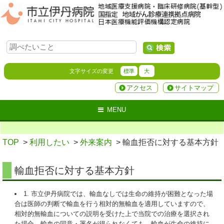
文字サイズの変更
標準
大
アクセス
サイトマップ
MENU
TOP
>
利用したい
>
外来案内
> 輸血拒否に対する基本方針
輸血拒否に対する基本方針
1. 市立伊丹病院では、輸血なしでは生命の維持が困難となった場
合は医師の判断で輸血を行う相対的無輸血を適用していますので、
相対的無輸血についての説明を受けた上で当院での治療を選択され
た場合、輸血の同意・署名が得られなくても、輸血が生命の維持に