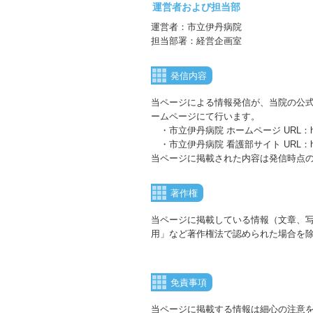
運営者および担当部
運営者：市立伊丹病院
担当部署：経営企画室
発信内容
当ページによる情報発信が、当院の公
ームページにて行います。
・市立伊丹病院 ホームページ URL：https://w
・市立伊丹病院 看護部サイト URL：https://ww
当ページに掲載された内容は発信時点
著作権
当ページに掲載している情報（文章、
用」など著作権法で認められた場合を
免責事項
当ページに掲載する情報は細心の注意