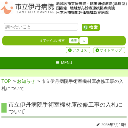
文字サイズの変更
標準
大
アクセス
サイトマップ
MENU
TOP
>
お知らせ
> 市立伊丹病院手術室機材庫改修工事の入
札について
市立伊丹病院手術室機材庫改修工事の入札に
ついて
2025年7月16日